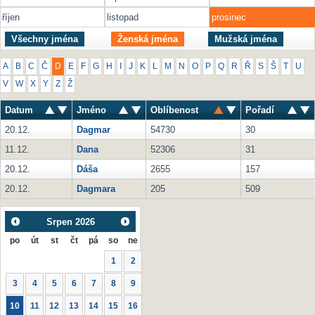
říjen
listopad
prosinec
Všechny jména
Ženská jména
Mužská jména
A
B
C
Č
D
E
F
G
H
I
J
K
L
M
N
O
P
Q
R
Ř
S
Š
T
U
V
W
X
Y
Z
Ž
Datum
Jméno
Oblíbenost
Pořadí
20.12.
Dagmar
54730
30
11.12.
Dana
52306
31
20.12.
Dáša
2655
157
20.12.
Dagmara
205
509
Srpen
2026
po
út
st
čt
pá
so
ne
1
2
3
4
5
6
7
8
9
10
11
12
13
14
15
16