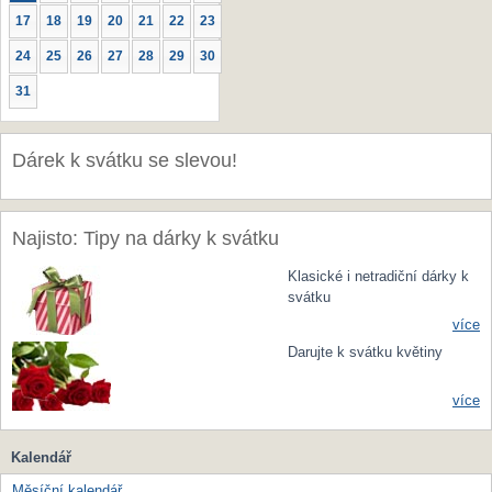
17
18
19
20
21
22
23
24
25
26
27
28
29
30
31
Dárek k svátku se slevou!
Najisto: Tipy na dárky k svátku
Klasické i netradiční dárky k
svátku
více
Darujte k svátku květiny
více
Kalendář
Měsíční kalendář