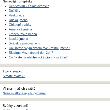
Nejnovější příspěvky
Den vzniku Československa
Dušičky
Velikonoce
Ruská jména
Církevní svátky
Americká jména
Francouzská jména
Italská jména
Svátek zamilovaných
Dali byste svým dětem dvě křestní jména?
Slavíme Mezinárodní den žen?
Co říkáte na elektronická přání k svátku?
Tipy k svátku
Slavíte svátek?
Význam našich svátků
Naše svátky a jejich významy
Svátky v zahraničí