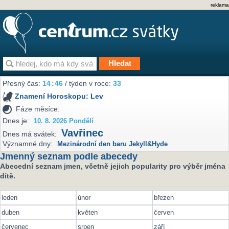
reklama
Přesný čas:
14
:
46
/ týden v roce:
33
Znamení Horoskopu:
Lev
Fáze měsíce:
Dnes je:
10. 8. 2026 Pondělí
Vavřinec
Dnes má svátek:
Významné dny:
Mezinárodní den baru Jekyll&Hyde
Jmenný seznam podle abecedy
Abecední seznam jmen, včetně jejich popularity pro výběr jména
dítě.
leden
únor
březen
duben
květen
červen
červenec
srpen
září