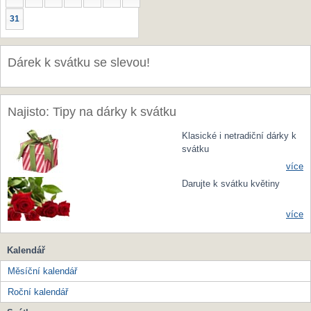
31
Dárek k svátku se slevou!
Najisto: Tipy na dárky k svátku
Klasické i netradiční dárky k
svátku
více
Darujte k svátku květiny
více
Kalendář
Měsíční kalendář
Roční kalendář