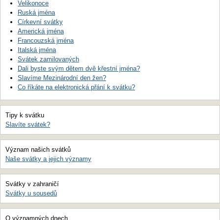
Velikonoce
Ruská jména
Církevní svátky
Americká jména
Francouzská jména
Italská jména
Svátek zamilovaných
Dali byste svým dětem dvě křestní jména?
Slavíme Mezinárodní den žen?
Co říkáte na elektronická přání k svátku?
Tipy k svátku
Slavíte svátek?
Význam našich svátků
Naše svátky a jejich významy
Svátky v zahraničí
Svátky u sousedů
O významných dnech