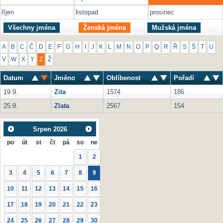
říjen
listopad
prosinec
Všechny jména
Ženská jména
Mužská jména
A
B
C
Č
D
E
F
G
H
I
J
K
L
M
N
O
P
Q
R
Ř
S
Š
T
U
V
W
X
Y
Z
Ž
Datum
Jméno
Oblíbenost
Pořadí
19.9.
Zita
1574
186
25.9.
Zlata
2567
154
Srpen
2026
po
út
st
čt
pá
so
ne
1
2
3
4
5
6
7
8
9
10
11
12
13
14
15
16
17
18
19
20
21
22
23
24
25
26
27
28
29
30