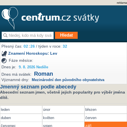
reklama
Přesný čas:
02
:
26
/ týden v roce:
32
Znamení Horoskopu:
Lev
Fáze měsíce:
Dnes je:
9. 8. 2026 Neděle
Roman
Dnes má svátek:
Významné dny:
Mezinárodní den původního obyvatelstva
Jmenný seznam podle abecedy
Abecední seznam jmen, včetně jejich popularity pro výběr jména
dítě.
leden
únor
březen
duben
květen
červen
červenec
srpen
září