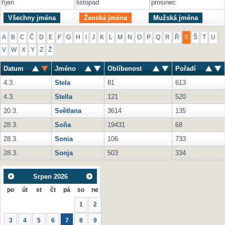
říjen
listopad
prosinec
Všechny jména
Ženská jména
Mužská jména
A
B
C
Č
D
E
F
G
H
I
J
K
L
M
N
O
P
Q
R
Ř
S
Š
T
U
V
W
X
Y
Z
Ž
Datum
Jméno
Oblíbenost
Pořadí
4.3.
Stela
81
613
4.3.
Stella
121
520
20.3.
Světlana
3614
135
28.3.
Soňa
19431
68
28.3.
Sonia
106
733
28.3.
Sonja
503
334
Srpen
2026
po
út
st
čt
pá
so
ne
1
2
3
4
5
6
7
8
9