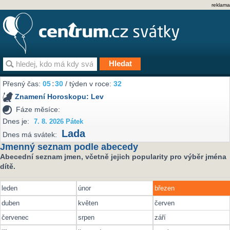
reklama
Přesný čas:
05
30
/ týden v roce:
32
Znamení Horoskopu:
Lev
Fáze měsíce:
Dnes je:
7. 8. 2026 Pátek
Lada
Dnes má svátek:
Jmenný seznam podle abecedy
Abecední seznam jmen, včetně jejich popularity pro výběr jména
dítě.
leden
únor
březen
duben
květen
červen
červenec
srpen
září