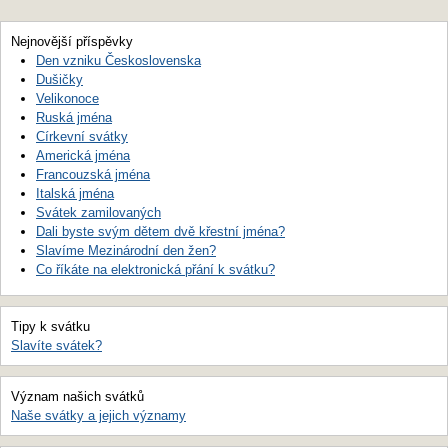
Nejnovější příspěvky
Den vzniku Československa
Dušičky
Velikonoce
Ruská jména
Církevní svátky
Americká jména
Francouzská jména
Italská jména
Svátek zamilovaných
Dali byste svým dětem dvě křestní jména?
Slavíme Mezinárodní den žen?
Co říkáte na elektronická přání k svátku?
Tipy k svátku
Slavíte svátek?
Význam našich svátků
Naše svátky a jejich významy