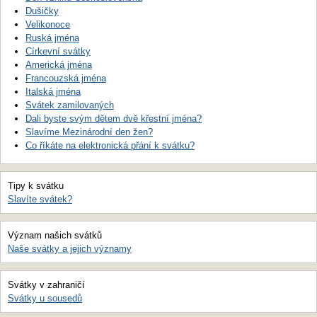
Dušičky
Velikonoce
Ruská jména
Církevní svátky
Americká jména
Francouzská jména
Italská jména
Svátek zamilovaných
Dali byste svým dětem dvě křestní jména?
Slavíme Mezinárodní den žen?
Co říkáte na elektronická přání k svátku?
Tipy k svátku
Slavíte svátek?
Význam našich svátků
Naše svátky a jejich významy
Svátky v zahraničí
Svátky u sousedů