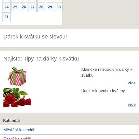
24
25
26
27
28
29
30
31
Dárek k svátku se slevou!
Najisto: Tipy na dárky k svátku
Klasické i netradiční dárky k
svátku
více
Darujte k svátku květiny
více
Kalendář
Měsíční kalendář