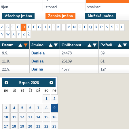
říjen
listopad
prosinec
Všechny jména
Ženská jména
Mužská jména
A
B
C
Č
D
E
F
G
H
I
J
K
L
M
N
O
P
Q
R
Ř
S
Š
T
U
V
W
X
Y
Z
Ž
Datum
Jméno
Oblíbenost
Pořadí
9.9.
Daniela
24478
59
11.9.
Denisa
25189
61
22.9.
Darina
4577
124
Srpen
2026
po
út
st
čt
pá
so
ne
1
2
3
4
5
6
7
8
9
10
11
12
13
14
15
16
17
18
19
20
21
22
23