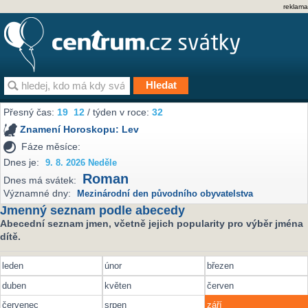
reklama
Přesný čas:
19
:
12
/ týden v roce:
32
Znamení Horoskopu:
Lev
Fáze měsíce:
Dnes je:
9. 8. 2026 Neděle
Roman
Dnes má svátek:
Významné dny:
Mezinárodní den původního obyvatelstva
Jmenný seznam podle abecedy
Abecední seznam jmen, včetně jejich popularity pro výběr jména
dítě.
leden
únor
březen
duben
květen
červen
červenec
srpen
září