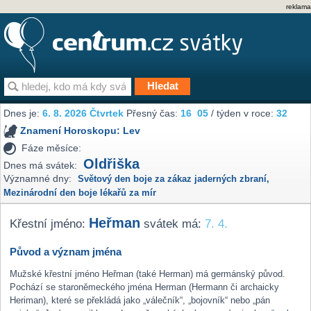
reklama
Dnes je:
6. 8. 2026 Čtvrtek
Přesný čas:
16
05
/ týden v roce:
32
Znamení Horoskopu:
Lev
Fáze měsíce:
Oldřiška
Dnes má svátek:
Významné dny:
Světový den boje za zákaz jaderných zbraní
,
Mezinárodní den boje lékařů za mír
Heřman
Křestní jméno:
svátek má:
7. 4.
Původ a význam jména
Mužské křestní jméno Heřman (také Herman) má germánský původ.
Pochází se staroněmeckého jména Herman (Hermann či archaicky
Heriman), které se překládá jako „válečník“, „bojovník“ nebo „pán