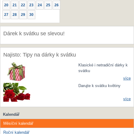
20
21
22
23
24
25
26
27
28
29
30
Dárek k svátku se slevou!
Najisto: Tipy na dárky k svátku
Klasické i netradiční dárky k
svátku
více
Darujte k svátku květiny
více
Kalendář
Měsíční kalendář
Roční kalendář