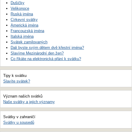
Dušičky
Velikonoce
Ruská jména
Církevní svátky
Americká jména
Francouzská jména
Italská jména
Svátek zamilovaných
Dali byste svým dětem dvě křestní jména?
Slavíme Mezinárodní den žen?
Co říkáte na elektronická přání k svátku?
Tipy k svátku
Slavíte svátek?
Význam našich svátků
Naše svátky a jejich významy
Svátky v zahraničí
Svátky u sousedů