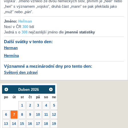
vojska“. Jméno vzniklo ze dvou německých slov, prvním je „heer“ nebo
„heri“ s významem „vojsko“, druhá část „mann“ se pak překládá jako
„muž“ nebo „pán“.
Jméno:
Heřman
Nosí v ČR
300
lidí
Jedná s o
308
nejčastější jméno dle
jmenné statistiky
Další svátky v tento den:
Herman
Hermína
Významné a mezinárodní dny pro tento den:
Světový den zdraví
Duben
2026
po
út
st
čt
pá
so
ne
1
2
3
4
5
6
7
8
9
10
11
12
13
14
15
16
17
18
19