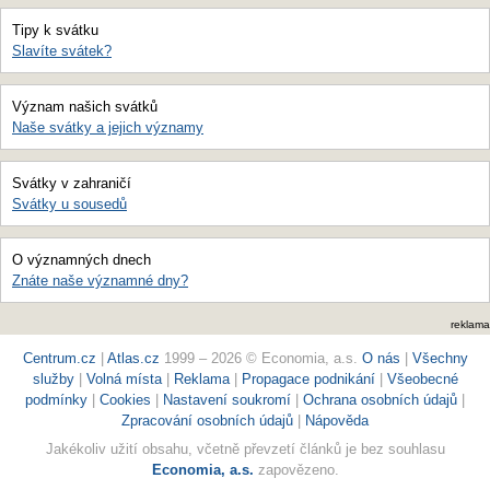
Tipy k svátku
Slavíte svátek?
Význam našich svátků
Naše svátky a jejich významy
Svátky v zahraničí
Svátky u sousedů
O významných dnech
Znáte naše významné dny?
reklama
Centrum.cz
|
Atlas.cz
1999 – 2026 © Economia, a.s.
O nás
|
Všechny
služby
|
Volná místa
|
Reklama
|
Propagace podnikání
|
Všeobecné
podmínky
|
Cookies
|
Nastavení soukromí
|
Ochrana osobních údajů
|
Zpracování osobních údajů
|
Nápověda
Jakékoliv užití obsahu, včetně převzetí článků je bez souhlasu
Economia, a.s.
zapovězeno.