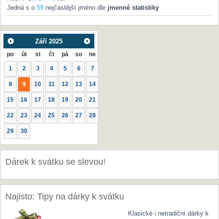
Jedná s o
59
nejčastější jméno dle
jmenné statistiky
Září
2025
po
út
st
čt
pá
so
ne
1
2
3
4
5
6
7
8
9
10
11
12
13
14
15
16
17
18
19
20
21
22
23
24
25
26
27
28
29
30
Dárek k svátku se slevou!
Najisto: Tipy na dárky k svátku
Klasické i netradiční dárky k