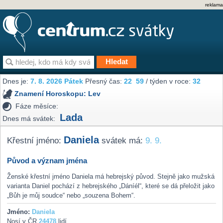
reklama
Dnes je:
7. 8. 2026 Pátek
Přesný čas:
22
59
/ týden v roce:
32
Znamení Horoskopu:
Lev
Fáze měsíce:
Lada
Dnes má svátek:
Daniela
Křestní jméno:
svátek má:
9. 9.
Původ a význam jména
Ženské křestní jméno Daniela má hebrejský původ. Stejně jako mužská
varianta Daniel pochází z hebrejského „Dáníél“, které se dá přeložit jako
„Bůh je můj soudce“ nebo „souzena Bohem“.
Jméno:
Daniela
Nosí v ČR
24478
lidí