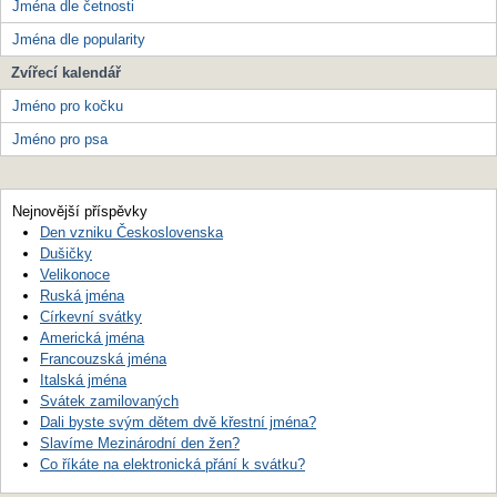
Jména dle četnosti
Jména dle popularity
Zvířecí kalendář
Jméno pro kočku
Jméno pro psa
Nejnovější příspěvky
Den vzniku Československa
Dušičky
Velikonoce
Ruská jména
Církevní svátky
Americká jména
Francouzská jména
Italská jména
Svátek zamilovaných
Dali byste svým dětem dvě křestní jména?
Slavíme Mezinárodní den žen?
Co říkáte na elektronická přání k svátku?