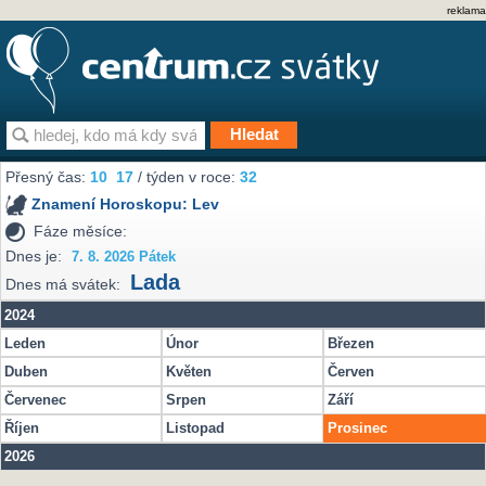
reklama
Přesný čas:
10
:
17
/ týden v roce:
32
Znamení Horoskopu:
Lev
Fáze měsíce:
Dnes je:
7. 8. 2026 Pátek
Lada
Dnes má svátek:
2024
Leden
Únor
Březen
Duben
Květen
Červen
Červenec
Srpen
Září
Říjen
Listopad
Prosinec
2026