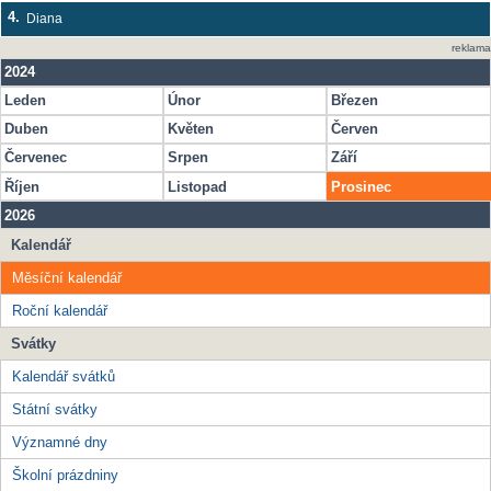
4.
Diana
reklama
2024
Leden
Únor
Březen
Duben
Květen
Červen
Červenec
Srpen
Září
Říjen
Listopad
Prosinec
2026
Kalendář
Měsíční kalendář
Roční kalendář
Svátky
Kalendář svátků
Státní svátky
Významné dny
Školní prázdniny