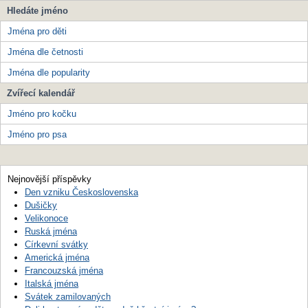
Hledáte jméno
Jména pro děti
Jména dle četnosti
Jména dle popularity
Zvířecí kalendář
Jméno pro kočku
Jméno pro psa
Nejnovější příspěvky
Den vzniku Československa
Dušičky
Velikonoce
Ruská jména
Církevní svátky
Americká jména
Francouzská jména
Italská jména
Svátek zamilovaných