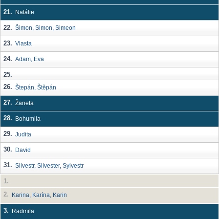
21.
Natálie
22.
Šimon, Simon, Simeon
23.
Vlasta
24.
Adam, Eva
25.
26.
Štepán, Štěpán
27.
Žaneta
28.
Bohumila
29.
Judita
30.
David
31.
Silvestr, Silvester, Sylvestr
1.
2.
Karina, Karína, Karin
3.
Radmila