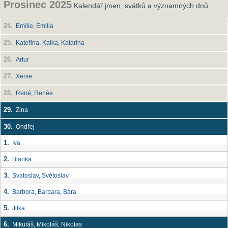
Prosinec 2025
Kalendář jmen, svátků a významných dnů
24.
Emílie, Emilia
25.
Kateřina, Katka, Katarína
26.
Artur
27.
Xenie
28.
René, Renée
29.
Zina
30.
Ondřej
1.
Iva
2.
Blanka
3.
Svatoslav, Světoslav
4.
Barbora, Barbara, Bára
5.
Jitka
6.
Mikuláš, Mikoláš, Nikolas