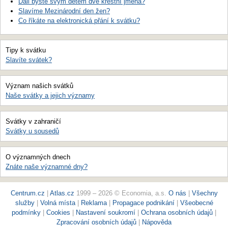
Dali byste svým dětem dvě křestní jména?
Slavíme Mezinárodní den žen?
Co říkáte na elektronická přání k svátku?
Tipy k svátku
Slavíte svátek?
Význam našich svátků
Naše svátky a jejich významy
Svátky v zahraničí
Svátky u sousedů
O významných dnech
Znáte naše významné dny?
Centrum.cz
|
Atlas.cz
1999 – 2026 © Economia, a.s.
O nás
|
Všechny
služby
|
Volná místa
|
Reklama
|
Propagace podnikání
|
Všeobecné
podmínky
|
Cookies
|
Nastavení soukromí
|
Ochrana osobních údajů
|
Zpracování osobních údajů
|
Nápověda