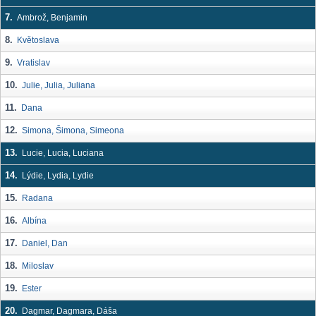
7.
Ambrož, Benjamin
8.
Květoslava
9.
Vratislav
10.
Julie, Julia, Juliana
11.
Dana
12.
Simona, Šimona, Simeona
13.
Lucie, Lucia, Luciana
14.
Lýdie, Lydia, Lydie
15.
Radana
16.
Albína
17.
Daniel, Dan
18.
Miloslav
19.
Ester
20.
Dagmar, Dagmara, Dáša