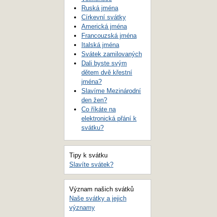
Ruská jména
Církevní svátky
Americká jména
Francouzská jména
Italská jména
Svátek zamilovaných
Dali byste svým
dětem dvě křestní
jména?
Slavíme Mezinárodní
den žen?
Co říkáte na
elektronická přání k
svátku?
Tipy k svátku
Slavíte svátek?
Význam našich svátků
Naše svátky a jejich
významy