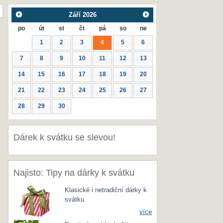
Září
2026
po
út
st
čt
pá
so
ne
1
2
3
4
5
6
7
8
9
10
11
12
13
14
15
16
17
18
19
20
21
22
23
24
25
26
27
28
29
30
Dárek k svátku se slevou!
Najisto: Tipy na dárky k svátku
Klasické i netradiční dárky k
svátku
více