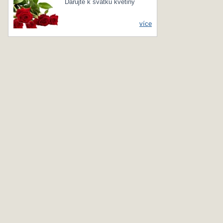
Darujte k svátku květiny
více