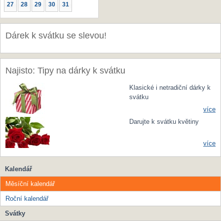
27
28
29
30
31
Dárek k svátku se slevou!
Najisto: Tipy na dárky k svátku
Klasické i netradiční dárky k
svátku
více
Darujte k svátku květiny
více
Kalendář
Měsíční kalendář
Roční kalendář
Svátky