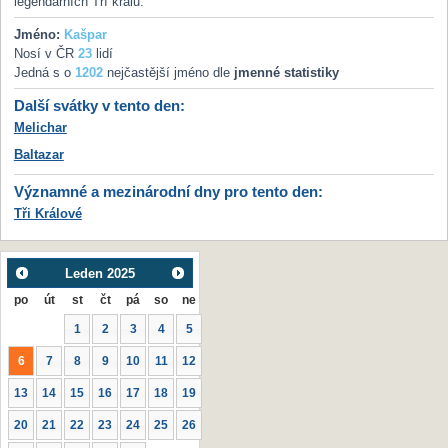
legendárních Tří králů.
Jméno:
Kašpar
Nosí v ČR
23
lidí
Jedná s o
1202
nejčastější jméno dle
jmenné statistiky
Další svátky v tento den:
Melichar
Baltazar
Významné a mezinárodní dny pro tento den:
Tři Králové
Leden
2025
po
út
st
čt
pá
so
ne
1
2
3
4
5
6
7
8
9
10
11
12
13
14
15
16
17
18
19
20
21
22
23
24
25
26