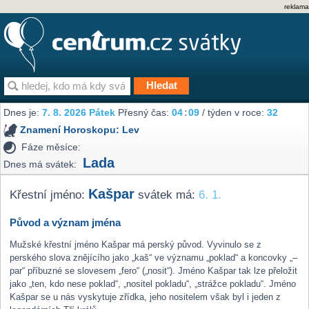
reklama
Dnes je:
7. 8. 2026 Pátek
Přesný čas:
04
:
09
/ týden v roce:
32
Znamení Horoskopu:
Lev
Fáze měsíce:
Lada
Dnes má svátek:
Kašpar
Křestní jméno:
svátek má:
6. 1.
Původ a význam jména
Mužské křestní jméno Kašpar má perský původ. Vyvinulo se z
perského slova znějícího jako „kaš“ ve významu „poklad“ a koncovky „–
par“ příbuzné se slovesem „fero“ („nosit“). Jméno Kašpar tak lze přeložit
jako „ten, kdo nese poklad“, „nositel pokladu“, „strážce pokladu“. Jméno
Kašpar se u nás vyskytuje zřídka, jeho nositelem však byl i jeden z