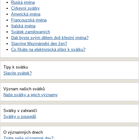
Ruská jména
Církevní svátky
Americká jména
Francouzská jména
Italská jména
Svátek zamilovaných
Dali byste svým dětem dvě křestní jména?
Slavíme Mezinárodní den žen?
Co říkáte na elektronická přání k svátku?
Tipy k svátku
Slavíte svátek?
Význam našich svátků
Naše svátky a jejich významy
Svátky v zahraničí
Svátky u sousedů
O významných dnech
Znáte naše významné dny?