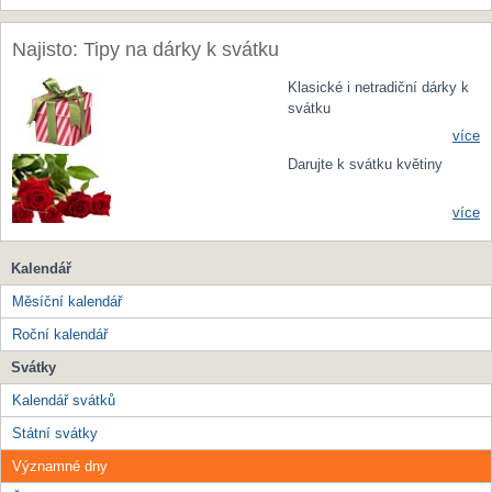
Najisto: Tipy na dárky k svátku
Klasické i netradiční dárky k
svátku
více
Darujte k svátku květiny
více
Kalendář
Měsíční kalendář
Roční kalendář
Svátky
Kalendář svátků
Státní svátky
Významné dny