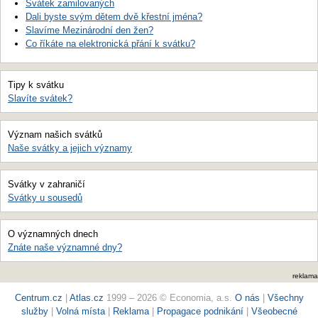
Svátek zamilovaných
Dali byste svým dětem dvě křestní jména?
Slavíme Mezinárodní den žen?
Co říkáte na elektronická přání k svátku?
Tipy k svátku
Slavíte svátek?
Význam našich svátků
Naše svátky a jejich významy
Svátky v zahraničí
Svátky u sousedů
O významných dnech
Znáte naše významné dny?
reklama
Centrum.cz
|
Atlas.cz
1999 – 2026 © Economia, a.s.
O nás
|
Všechny
služby
|
Volná místa
|
Reklama
|
Propagace podnikání
|
Všeobecné