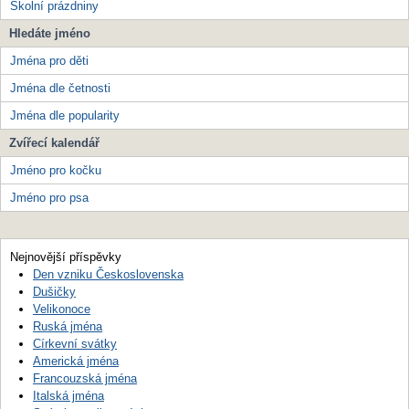
Školní prázdniny
Hledáte jméno
Jména pro děti
Jména dle četnosti
Jména dle popularity
Zvířecí kalendář
Jméno pro kočku
Jméno pro psa
Nejnovější příspěvky
Den vzniku Československa
Dušičky
Velikonoce
Ruská jména
Církevní svátky
Americká jména
Francouzská jména
Italská jména