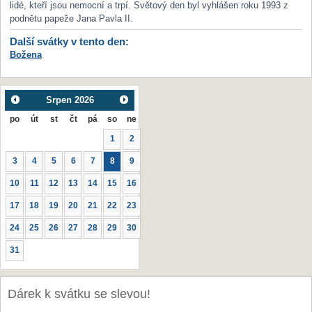
lidé, kteří jsou nemocní a trpí. Světový den byl vyhlášen roku 1993 z
podnětu papeže Jana Pavla II.
Další svátky v tento den:
Božena
Srpen
2026
po
út
st
čt
pá
so
ne
1
2
3
4
5
6
7
8
9
10
11
12
13
14
15
16
17
18
19
20
21
22
23
24
25
26
27
28
29
30
31
Dárek k svátku se slevou!