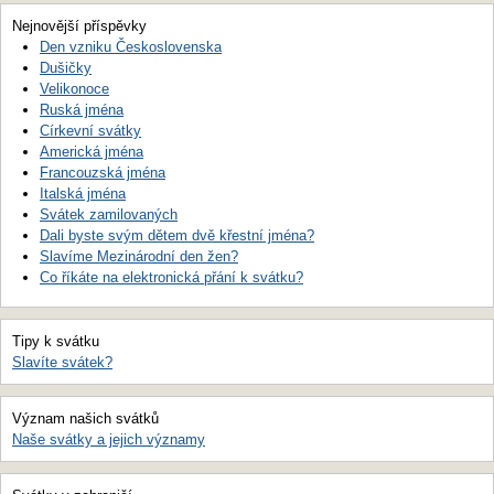
Nejnovější příspěvky
Den vzniku Československa
Dušičky
Velikonoce
Ruská jména
Církevní svátky
Americká jména
Francouzská jména
Italská jména
Svátek zamilovaných
Dali byste svým dětem dvě křestní jména?
Slavíme Mezinárodní den žen?
Co říkáte na elektronická přání k svátku?
Tipy k svátku
Slavíte svátek?
Význam našich svátků
Naše svátky a jejich významy