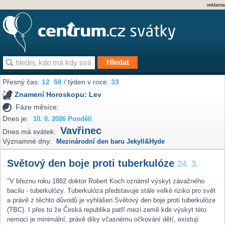
reklama
Přesný čas:
12
:
58
/ týden v roce:
33
Znamení Horoskopu:
Lev
Fáze měsíce:
Dnes je:
10. 8. 2026 Pondělí
Vavřinec
Dnes má svátek:
Významné dny:
Mezinárodní den baru Jekyll&Hyde
Světový den boje proti tuberkulóze
24. 3.
"V březnu roku 1882 doktor Robert Koch oznámil výskyt závažného
bacilu - tuberkulózy. Tuberkulóza představuje stále velké riziko pro svět
a právě z těchto důvodů je vyhlášen Světový den boje proti tuberkulóze
(TBC). I přes to že Česká republika patří mezi země kde výskyt této
nemoci je minimální, právě díky včasnému očkování dětí, existují