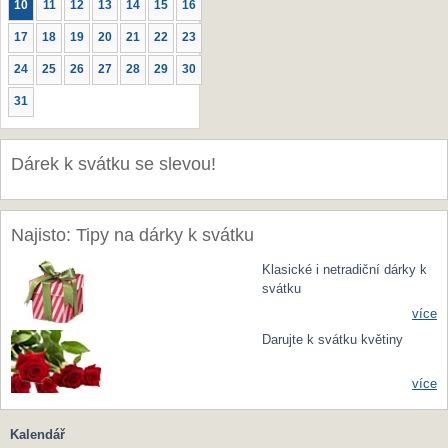
10
11
12
13
14
15
16
17
18
19
20
21
22
23
24
25
26
27
28
29
30
31
Dárek k svátku se slevou!
Najisto: Tipy na dárky k svátku
Klasické i netradiční dárky k
svátku
více
Darujte k svátku květiny
více
Kalendář