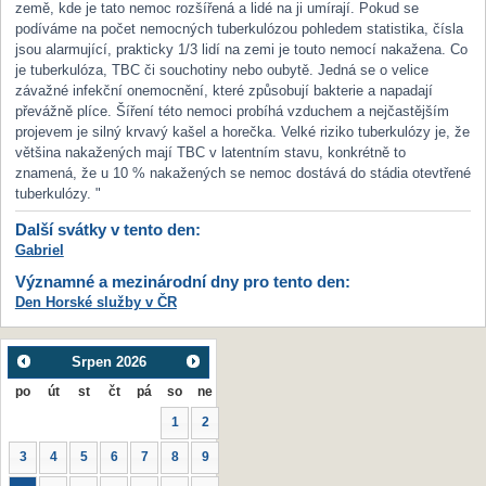
země, kde je tato nemoc rozšířená a lidé na ji umírají. Pokud se
podíváme na počet nemocných tuberkulózou pohledem statistika, čísla
jsou alarmující, prakticky 1/3 lidí na zemi je touto nemocí nakažena. Co
je tuberkulóza, TBC či souchotiny nebo oubytě. Jedná se o velice
závažné infekční onemocnění, které způsobují bakterie a napadají
převážně plíce. Šíření této nemoci probíhá vzduchem a nejčastějším
projevem je silný krvavý kašel a horečka. Velké riziko tuberkulózy je, že
většina nakažených mají TBC v latentním stavu, konkrétně to
znamená, že u 10 % nakažených se nemoc dostává do stádia otevtřené
tuberkulózy. "
Další svátky v tento den:
Gabriel
Významné a mezinárodní dny pro tento den:
Den Horské služby v ČR
Srpen
2026
po
út
st
čt
pá
so
ne
1
2
3
4
5
6
7
8
9