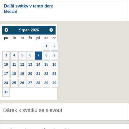
Další svátky v tento den:
Medard
Srpen
2026
po
út
st
čt
pá
so
ne
1
2
3
4
5
6
7
8
9
10
11
12
13
14
15
16
17
18
19
20
21
22
23
24
25
26
27
28
29
30
31
Dárek k svátku se slevou!