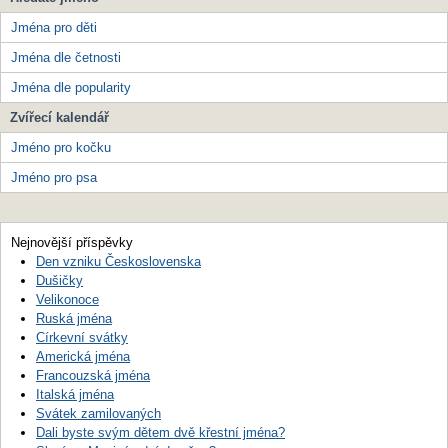
Jména pro děti
Jména dle četnosti
Jména dle popularity
Zvířecí kalendář
Jméno pro kočku
Jméno pro psa
Nejnovější příspěvky
Den vzniku Československa
Dušičky
Velikonoce
Ruská jména
Církevní svátky
Americká jména
Francouzská jména
Italská jména
Svátek zamilovaných
Dali byste svým dětem dvě křestní jména?