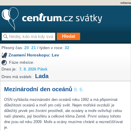
reklama
Přesný čas:
20
21
/ týden v roce:
32
Znamení Horoskopu:
Lev
Fáze měsíce:
Dnes je:
7. 8. 2026 Pátek
Lada
Dnes má svátek:
Mezinárodní den oceánů
8. 6.
OSN vyhlásila mezinárodní den oceánů roku 1992 a má připomínat
důležitosti oceánů a moří pro celý svět. Nejen mořské ovzduší je
důležitý prvek pro životní prostředí, ale oceány a moře ovlivňují celou
naší planetu, její biosféru a celkové klima Země. První oslavy tohoto
dne jsou od roku 2009. Moře a ocány musíme chránit a neznečišťovat
je.