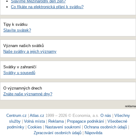
Slavíme Mezinárodní den žen?
Co říkáte na elektronická přání k svátku?
Tipy k svátku
Slavíte svátek?
Význam našich svátků
Naše svátky a jejich významy
Svátky v zahraničí
Svátky u sousedů
O významných dnech
Znáte naše významné dny?
reklama
Centrum.cz
|
Atlas.cz
1999 – 2026 © Economia, a.s.
O nás
|
Všechny
služby
|
Volná místa
|
Reklama
|
Propagace podnikání
|
Všeobecné
podmínky
|
Cookies
|
Nastavení soukromí
|
Ochrana osobních údajů
|
Zpracování osobních údajů
|
Nápověda