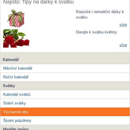
Najisto: Tipy na dárky k svátku
Klasické i netradiční dárky k
svátku
více
Darujte k svátku květiny
více
Kalendář
Měsíční kalendář
Roční kalendář
Svátky
Kalendář svátků
Státní svátky
Významné dny
Školní prázdniny
Hledáte jméno