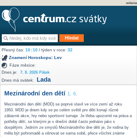
reklama
Přesný čas:
10
:
10
/ týden v roce:
32
Znamení Horoskopu:
Lev
Fáze měsíce:
Dnes je:
7. 8. 2026 Pátek
Lada
Dnes má svátek:
Mezinárodní den dětí
1. 6.
Mezinárodní den dětí (MDD) se poprvé slavil ve více zemí až roku
1950. MDD je dnem kdy se po celém světě pro děti konají různé
zábavné akce, hry nebo sportovní turnaje. Je třeba upozornit na práva a
potřeby dětí, se kterými je v dnešní době často jednáno jako s
dospělými. Jedním ze smyslů Mezinárodního dne dětí je, že rodina by
měla být pohromadě a věnovat se sama sobě, přece všichni známe