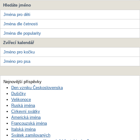
Hledáte jméno
Jména pro děti
Jména dle četnosti
Jména dle popularity
Zvířecí kalendář
Jméno pro kočku
Jméno pro psa
Nejnovější příspěvky
Den vzniku Československa
Dušičky
Velikonoce
Ruská jména
Církevní svátky
Americká jména
Francouzská jména
Italská jména
Svátek zamilovaných