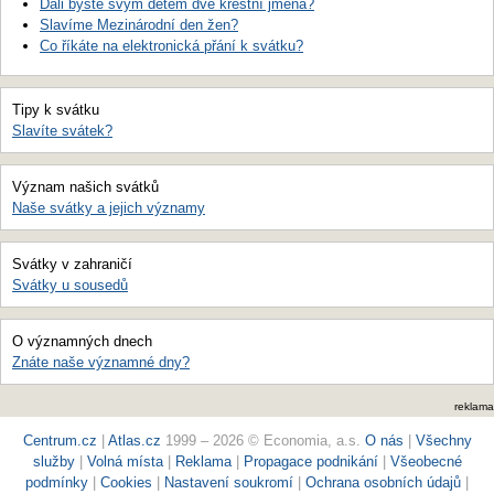
Dali byste svým dětem dvě křestní jména?
Slavíme Mezinárodní den žen?
Co říkáte na elektronická přání k svátku?
Tipy k svátku
Slavíte svátek?
Význam našich svátků
Naše svátky a jejich významy
Svátky v zahraničí
Svátky u sousedů
O významných dnech
Znáte naše významné dny?
reklama
Centrum.cz
|
Atlas.cz
1999 – 2026 © Economia, a.s.
O nás
|
Všechny
služby
|
Volná místa
|
Reklama
|
Propagace podnikání
|
Všeobecné
podmínky
|
Cookies
|
Nastavení soukromí
|
Ochrana osobních údajů
|