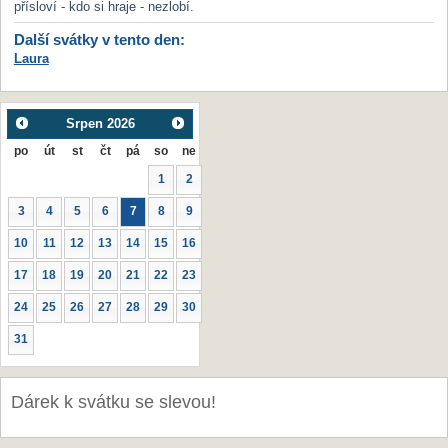
přísloví - kdo si hraje - nezlobí.
Další svátky v tento den:
Laura
Srpen
2026
po
út
st
čt
pá
so
ne
1
2
3
4
5
6
7
8
9
10
11
12
13
14
15
16
17
18
19
20
21
22
23
24
25
26
27
28
29
30
31
Dárek k svátku se slevou!