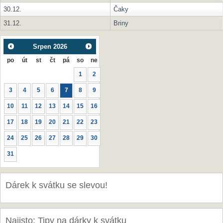
30.12.
Čaky
31.12.
Briny
Srpen
2026
po
út
st
čt
pá
so
ne
1
2
3
4
5
6
7
8
9
10
11
12
13
14
15
16
17
18
19
20
21
22
23
24
25
26
27
28
29
30
31
Dárek k svátku se slevou!
Najisto: Tipy na dárky k svátku