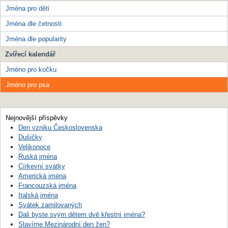
Jména pro děti
Jména dle četnosti
Jména dle popularity
Zvířecí kalendář
Jméno pro kočku
Jméno pro psa
Nejnovější příspěvky
Den vzniku Československa
Dušičky
Velikonoce
Ruská jména
Církevní svátky
Americká jména
Francouzská jména
Italská jména
Svátek zamilovaných
Dali byste svým dětem dvě křestní jména?
Slavíme Mezinárodní den žen?