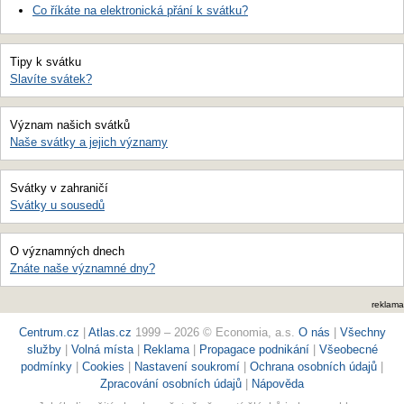
Co říkáte na elektronická přání k svátku?
Tipy k svátku
Slavíte svátek?
Význam našich svátků
Naše svátky a jejich významy
Svátky v zahraničí
Svátky u sousedů
O významných dnech
Znáte naše významné dny?
reklama
Centrum.cz
|
Atlas.cz
1999 – 2026 © Economia, a.s.
O nás
|
Všechny
služby
|
Volná místa
|
Reklama
|
Propagace podnikání
|
Všeobecné
podmínky
|
Cookies
|
Nastavení soukromí
|
Ochrana osobních údajů
|
Zpracování osobních údajů
|
Nápověda