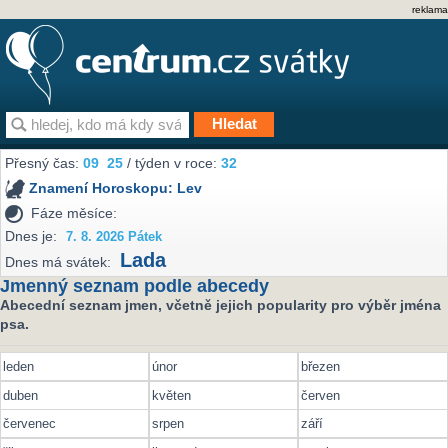
reklama
Přesný čas:
09
:
25
/ týden v roce:
32
Znamení Horoskopu:
Lev
Fáze měsíce:
Dnes je:
7. 8. 2026 Pátek
Lada
Dnes má svátek:
Jmenný seznam podle abecedy
Abecední seznam jmen, včetně jejich popularity pro výběr jména
psa.
leden
únor
březen
duben
květen
červen
červenec
srpen
září