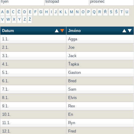
říjen
listopad
prosinec
A
B
C
Č
D
E
F
G
H
I
J
K
L
M
N
O
P
Q
R
Ř
S
Š
T
U
V
W
X
Y
Z
Ž
Datum
Jméno
1.1.
Agga
2.1.
Joe
3.1.
Jack
4.1.
Ťapka
5.1.
Gaston
6.1.
Bred
7.1.
Sam
8.1.
Elvis
9.1.
Rex
10.1.
En
11.1.
Ryn
12.1.
Fred