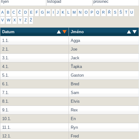
říjen
listopad
prosinec
A
B
C
Č
D
E
F
G
H
I
J
K
L
M
N
O
P
Q
R
Ř
S
Š
T
U
V
W
X
Y
Z
Ž
Datum
Jméno
1.1.
Agga
2.1.
Joe
3.1.
Jack
4.1.
Ťapka
5.1.
Gaston
6.1.
Bred
7.1.
Sam
8.1.
Elvis
9.1.
Rex
10.1.
En
11.1.
Ryn
12.1.
Fred