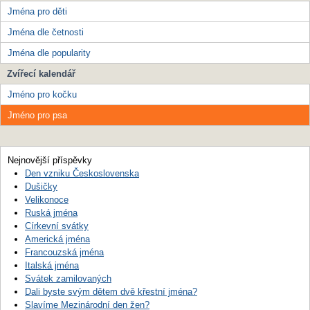
Jména pro děti
Jména dle četnosti
Jména dle popularity
Zvířecí kalendář
Jméno pro kočku
Jméno pro psa
Nejnovější příspěvky
Den vzniku Československa
Dušičky
Velikonoce
Ruská jména
Církevní svátky
Americká jména
Francouzská jména
Italská jména
Svátek zamilovaných
Dali byste svým dětem dvě křestní jména?
Slavíme Mezinárodní den žen?