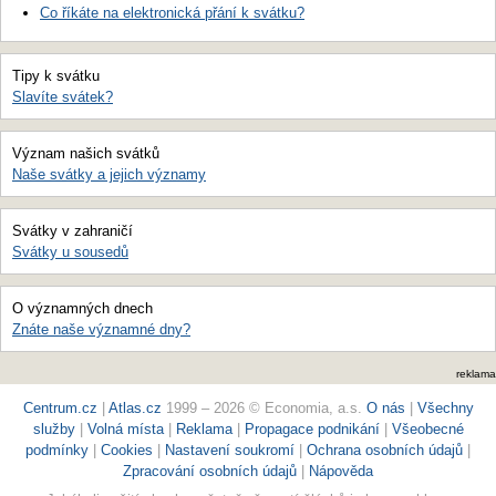
Co říkáte na elektronická přání k svátku?
Tipy k svátku
Slavíte svátek?
Význam našich svátků
Naše svátky a jejich významy
Svátky v zahraničí
Svátky u sousedů
O významných dnech
Znáte naše významné dny?
reklama
Centrum.cz
|
Atlas.cz
1999 – 2026 © Economia, a.s.
O nás
|
Všechny
služby
|
Volná místa
|
Reklama
|
Propagace podnikání
|
Všeobecné
podmínky
|
Cookies
|
Nastavení soukromí
|
Ochrana osobních údajů
|
Zpracování osobních údajů
|
Nápověda