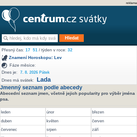
reklama
Přesný čas:
17
:
51
/ týden v roce:
32
Znamení Horoskopu:
Lev
Fáze měsíce:
Dnes je:
7. 8. 2026 Pátek
Lada
Dnes má svátek:
Jmenný seznam podle abecedy
Abecední seznam jmen, včetně jejich popularity pro výběr jména
psa.
leden
únor
březen
duben
květen
červen
červenec
srpen
září