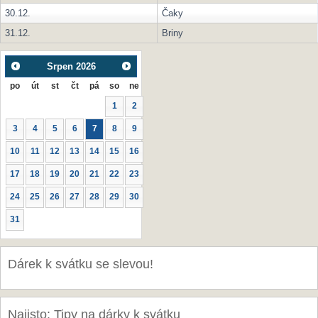
30.12.
Čaky
31.12.
Briny
Srpen
2026
po
út
st
čt
pá
so
ne
1
2
3
4
5
6
7
8
9
10
11
12
13
14
15
16
17
18
19
20
21
22
23
24
25
26
27
28
29
30
31
Dárek k svátku se slevou!
Najisto: Tipy na dárky k svátku