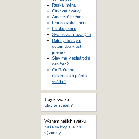
Ruská jména
Církevní svátky
Americká jména
Francouzská jména
Italská jména
Svátek zamilovaných
Dali byste svým
dětem dvě křestní
jména?
Slavíme Mezinárodní
den žen?
Co říkáte na
elektronická přání k
svátku?
Tipy k svátku
Slavíte svátek?
Význam našich svátků
Naše svátky a jejich
významy