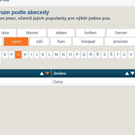
nam podle abecedy
m jmen, včetně jejich popularity pro výběr jména psa.
únor
březen
duben
květen
červen
srpen
září
říjen
listopad
prosinec
E
F
G
H
I
J
K
L
M
N
O
P
Q
R
Ř
S
Š
T
U
V
Jméno
Gerry