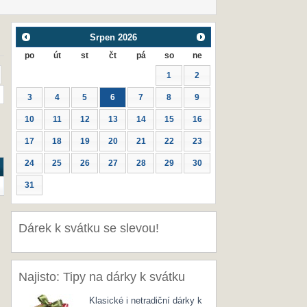
Srpen
2026
po
út
st
čt
pá
so
ne
1
2
3
4
5
6
7
8
9
10
11
12
13
14
15
16
17
18
19
20
21
22
23
24
25
26
27
28
29
30
31
Dárek k svátku se slevou!
Najisto: Tipy na dárky k svátku
Klasické i netradiční dárky k