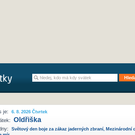
 je:
6. 8. 2026 Čtvrtek
Oldřiška
átek:
dny:
Světový den boje za zákaz jaderných zbraní
,
Mezinárodní 
a mír