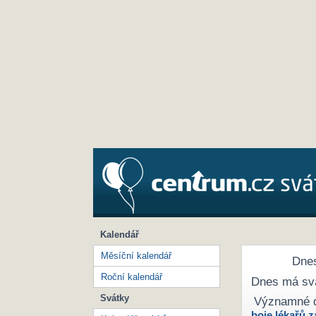
Kalendář
Měsíční kalendář
Dnes
Roční kalendář
Dnes má sv
Svátky
Významné 
boje lékařů z