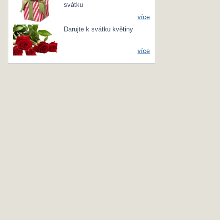
svátku
více
Darujte k svátku květiny
více