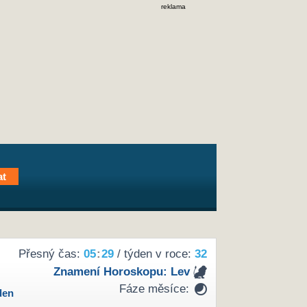
reklama
Přesný čas:
05
:
29
/ týden v roce:
32
Znamení Horoskopu:
Lev
Fáze měsíce:
den