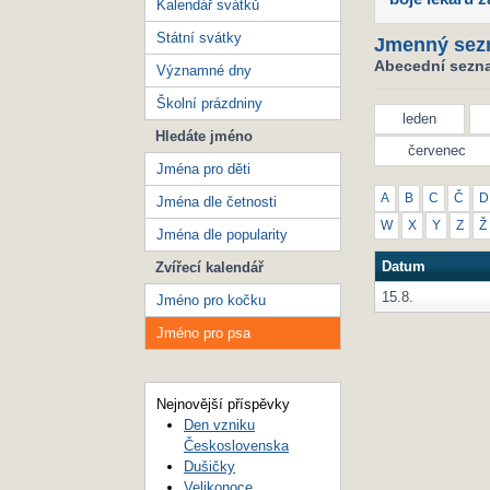
Kalendář svátků
Státní svátky
Jmenný sez
Abecední sezna
Významné dny
Školní prázdniny
leden
Hledáte jméno
červenec
Jména pro děti
A
B
C
Č
D
Jména dle četnosti
W
X
Y
Z
Ž
Jména dle popularity
Datum
Zvířecí kalendář
15.8.
Jméno pro kočku
Jméno pro psa
Nejnovější příspěvky
Den vzniku
Československa
Dušičky
Velikonoce