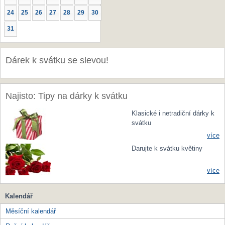
24
25
26
27
28
29
30
31
Dárek k svátku se slevou!
Najisto: Tipy na dárky k svátku
Klasické i netradiční dárky k
svátku
více
Darujte k svátku květiny
více
Kalendář
Měsíční kalendář