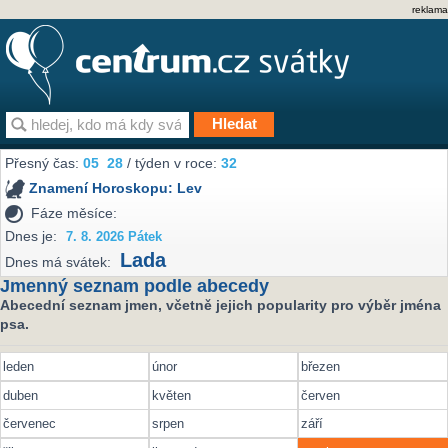
reklama
Přesný čas:
05
28
/ týden v roce:
32
Znamení Horoskopu:
Lev
Fáze měsíce:
Dnes je:
7. 8. 2026 Pátek
Lada
Dnes má svátek:
Jmenný seznam podle abecedy
Abecední seznam jmen, včetně jejich popularity pro výběr jména
psa.
leden
únor
březen
duben
květen
červen
červenec
srpen
září