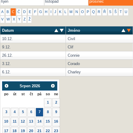
říjen
listopad
prosinec
A
B
C
Č
D
E
F
G
H
I
J
K
L
M
N
O
P
Q
R
Ř
S
Š
T
U
V
W
X
Y
Z
Ž
Datum
Jméno
10.12.
Civil
9.12.
Clif
26.12.
Connie
3.12.
Corado
6.12.
Charley
Srpen
2026
po
út
st
čt
pá
so
ne
1
2
3
4
5
6
7
8
9
10
11
12
13
14
15
16
17
18
19
20
21
22
23