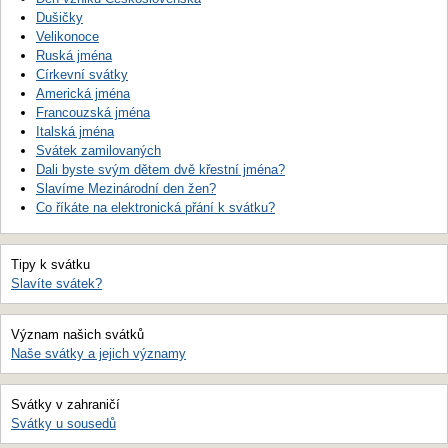
Dušičky
Velikonoce
Ruská jména
Církevní svátky
Americká jména
Francouzská jména
Italská jména
Svátek zamilovaných
Dali byste svým dětem dvě křestní jména?
Slavíme Mezinárodní den žen?
Co říkáte na elektronická přání k svátku?
Tipy k svátku
Slavíte svátek?
Význam našich svátků
Naše svátky a jejich významy
Svátky v zahraničí
Svátky u sousedů