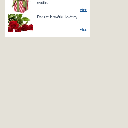
svátku
více
Darujte k svátku květiny
více