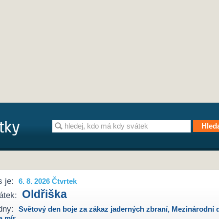
 je:
6. 8. 2026 Čtvrtek
Oldřiška
átek:
dny:
Světový den boje za zákaz jaderných zbraní
,
Mezinárodní 
a mír