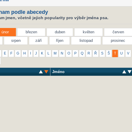
nam podle abecedy
m jmen, včetně jejich popularity pro výběr jména psa.
únor
březen
duben
květen
červen
srpen
září
říjen
listopad
prosinec
E
F
G
H
I
J
K
L
M
N
O
P
Q
R
Ř
S
Š
T
U
V
Jméno