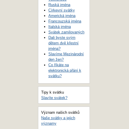
Ruská jména
Církevní svátky
Americká jména
Francouzská jména
Italská jména
Svátek zamilovaných
Dali byste svým
dětem dvě křestní
jména?
Slavíme Mezinárodní
den žen?
Co říkáte na
elektronická přání k
svátku?
Tipy k svátku
Slavíte svátek?
Význam našich svátků
Naše svátky a jejich
významy