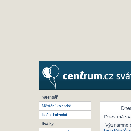
Kalendář
Měsíční kalendář
Dnes
Roční kalendář
Dnes má sv
Svátky
Významné 
boje lékařů z