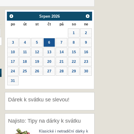
Srpen
2026
po
út
st
čt
pá
so
ne
1
2
3
4
5
6
7
8
9
10
11
12
13
14
15
16
17
18
19
20
21
22
23
24
25
26
27
28
29
30
31
Dárek k svátku se slevou!
Najisto: Tipy na dárky k svátku
Klasické i netradiční dárky k