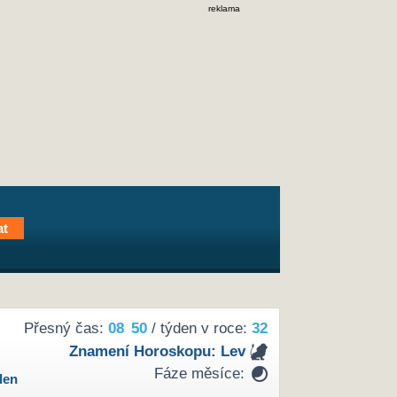
reklama
Přesný čas:
08
50
/ týden v roce:
32
Znamení Horoskopu:
Lev
Fáze měsíce:
den