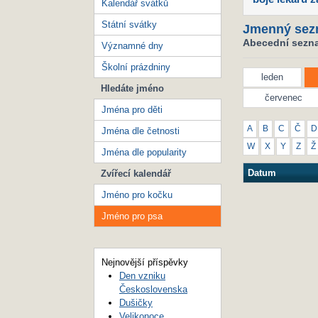
Kalendář svátků
Státní svátky
Jmenný sez
Abecední sezna
Významné dny
Školní prázdniny
leden
Hledáte jméno
červenec
Jména pro děti
A
B
C
Č
D
Jména dle četnosti
W
X
Y
Z
Ž
Jména dle popularity
Datum
Zvířecí kalendář
Jméno pro kočku
Jméno pro psa
Nejnovější příspěvky
Den vzniku
Československa
Dušičky
Velikonoce