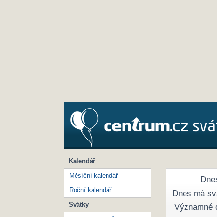
Kalendář
Měsíční kalendář
Dnes
Roční kalendář
Dnes má sv
Svátky
Významné 