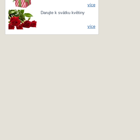
více
Darujte k svátku květiny
více