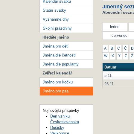
Kalendář svátků
Jmenný sez
Státní svátky
Abecední sezna
Významné dny
leden
Školní prázdniny
červenec
Hledáte jméno
Jména pro děti
A
B
C
Č
D
Jména dle četnosti
W
X
Y
Z
Ž
Jména dle popularity
Datum
Zvířecí kalendář
5.11.
Jméno pro kočku
26.11.
Jméno pro psa
Nejnovější příspěvky
Den vzniku
Československa
Dušičky
Velikonoce