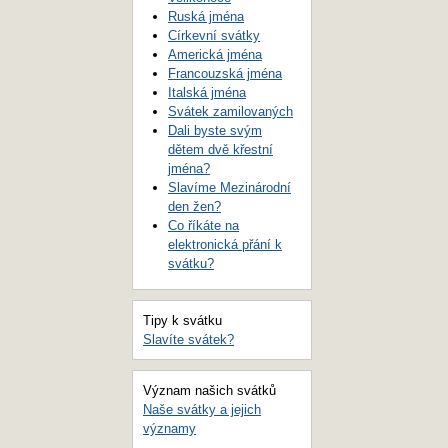
Ruská jména
Církevní svátky
Americká jména
Francouzská jména
Italská jména
Svátek zamilovaných
Dali byste svým
dětem dvě křestní
jména?
Slavíme Mezinárodní
den žen?
Co říkáte na
elektronická přání k
svátku?
Tipy k svátku
Slavíte svátek?
Význam našich svátků
Naše svátky a jejich
významy