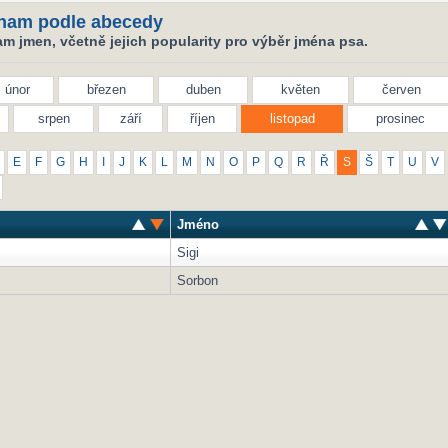
nam podle abecedy
m jmen, včetně jejich popularity pro výběr jména psa.
únor
březen
duben
květen
červen
srpen
září
říjen
listopad
prosinec
E
F
G
H
I
J
K
L
M
N
O
P
Q
R
Ř
S
Š
T
U
V
Jméno
Sigi
Sorbon