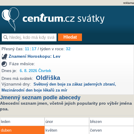
reklama
Přesný čas:
11
17
/ týden v roce:
32
Znamení Horoskopu:
Lev
Fáze měsíce:
Dnes je:
6. 8. 2026 Čtvrtek
Oldřiška
Dnes má svátek:
Významné dny:
Světový den boje za zákaz jaderných zbraní
,
Mezinárodní den boje lékařů za mír
Jmenný seznam podle abecedy
Abecední seznam jmen, včetně jejich popularity pro výběr jména
psa.
leden
únor
březen
duben
květen
červen