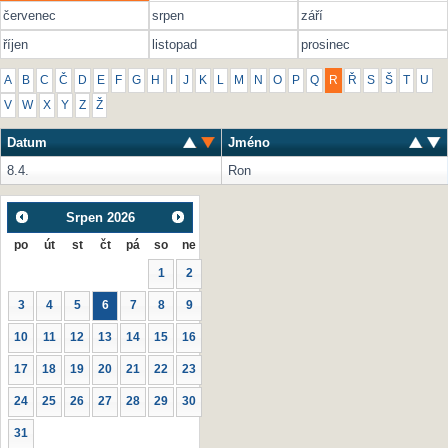
červenec
srpen
září
říjen
listopad
prosinec
A
B
C
Č
D
E
F
G
H
I
J
K
L
M
N
O
P
Q
R
Ř
S
Š
T
U
V
W
X
Y
Z
Ž
Datum
Jméno
8.4.
Ron
Srpen
2026
po
út
st
čt
pá
so
ne
1
2
3
4
5
6
7
8
9
10
11
12
13
14
15
16
17
18
19
20
21
22
23
24
25
26
27
28
29
30
31