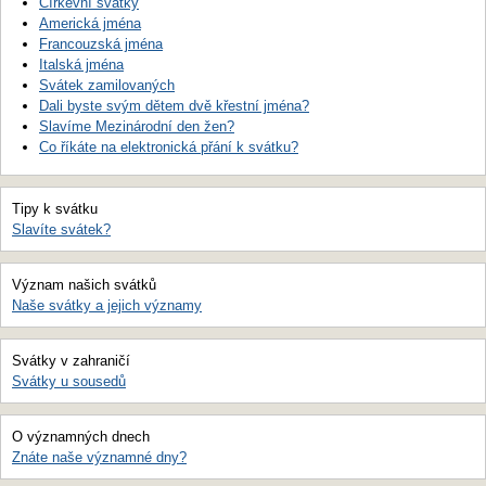
Církevní svátky
Americká jména
Francouzská jména
Italská jména
Svátek zamilovaných
Dali byste svým dětem dvě křestní jména?
Slavíme Mezinárodní den žen?
Co říkáte na elektronická přání k svátku?
Tipy k svátku
Slavíte svátek?
Význam našich svátků
Naše svátky a jejich významy
Svátky v zahraničí
Svátky u sousedů
O významných dnech
Znáte naše významné dny?