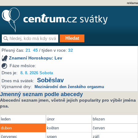
reklama
Přesný čas:
21
45
/ týden v roce:
32
Znamení Horoskopu:
Lev
Fáze měsíce:
Dnes je:
8. 8. 2026 Sobota
Soběslav
Dnes má svátek:
Významné dny:
Mezinárodní den ženského orgasmu
Jmenný seznam podle abecedy
Abecední seznam jmen, včetně jejich popularity pro výběr jména
psa.
leden
únor
březen
duben
květen
červen
červenec
srpen
září