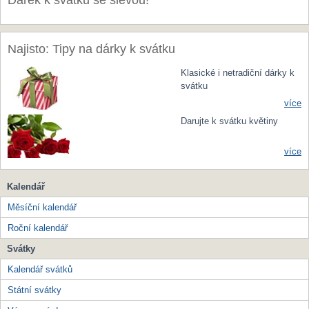
Dárek k svátku se slevou!
Najisto: Tipy na dárky k svátku
Klasické i netradiční dárky k
svátku
více
Darujte k svátku květiny
více
Kalendář
Měsíční kalendář
Roční kalendář
Svátky
Kalendář svátků
Státní svátky