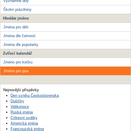
Významné dny
Školní prázdniny
Hledáte jméno
Jména pro děti
Jména dle četnosti
Jména dle popularity
Zvířecí kalendář
Jméno pro kočku
Jméno pro psa
Nejnovější příspěvky
Den vzniku Československa
Dušičky
Velikonoce
Ruská jména
Církevní svátky
Americká jména
Francouzská jména