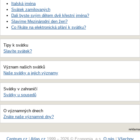
Italská jména
Svátek zamilovaných
Dali byste svým dětem dvě křestní jména?
Slavíme Mezinárodní den žen?
Co říkáte na elektronická přání k svátku?
Tipy k svátku
Slavíte svátek?
Význam našich svátků
Naše svátky a jejich významy
Svátky v zahraničí
Svátky u sousedů
O významných dnech
Znáte naše významné dny?
reklama
Centrum.cz
|
Atlas.cz
1999 – 2026 © Economia, a.s.
O nás
|
Všechny