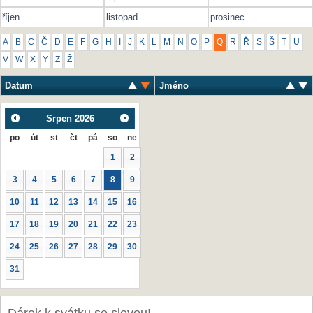
říjen
listopad
prosinec
A
B
C
Č
D
E
F
G
H
I
J
K
L
M
N
O
P
Q
R
Ř
S
Š
T
U
V
W
X
Y
Z
Ž
Datum
Jméno
Srpen
2026
po
út
st
čt
pá
so
ne
1
2
3
4
5
6
7
8
9
10
11
12
13
14
15
16
17
18
19
20
21
22
23
24
25
26
27
28
29
30
31