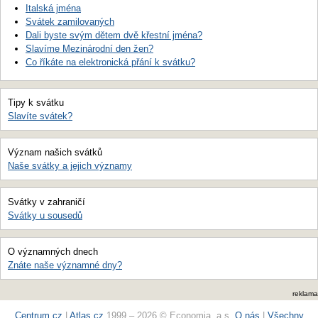
Italská jména
Svátek zamilovaných
Dali byste svým dětem dvě křestní jména?
Slavíme Mezinárodní den žen?
Co říkáte na elektronická přání k svátku?
Tipy k svátku
Slavíte svátek?
Význam našich svátků
Naše svátky a jejich významy
Svátky v zahraničí
Svátky u sousedů
O významných dnech
Znáte naše významné dny?
reklama
Centrum.cz
|
Atlas.cz
1999 – 2026 © Economia, a.s.
O nás
|
Všechny