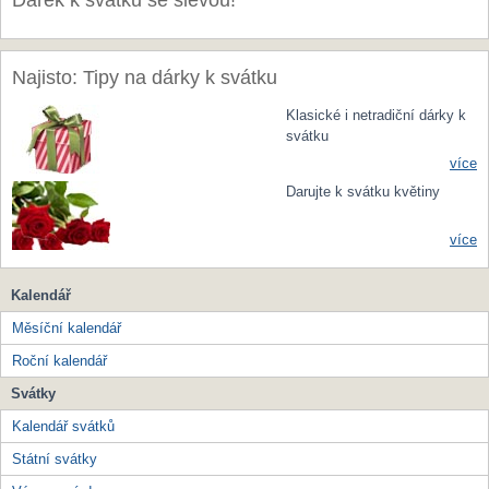
Dárek k svátku se slevou!
Najisto: Tipy na dárky k svátku
Klasické i netradiční dárky k
svátku
více
Darujte k svátku květiny
více
Kalendář
Měsíční kalendář
Roční kalendář
Svátky
Kalendář svátků
Státní svátky