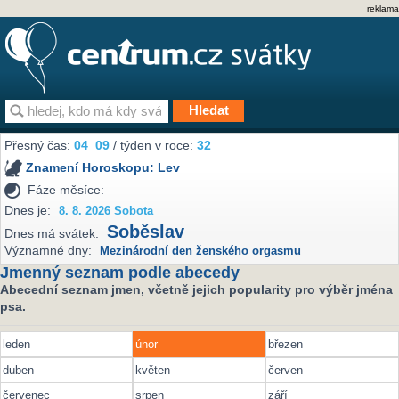
reklama
Přesný čas:
04
09
/ týden v roce:
32
Znamení Horoskopu:
Lev
Fáze měsíce:
Dnes je:
8. 8. 2026 Sobota
Soběslav
Dnes má svátek:
Významné dny:
Mezinárodní den ženského orgasmu
Jmenný seznam podle abecedy
Abecední seznam jmen, včetně jejich popularity pro výběr jména
psa.
leden
únor
březen
duben
květen
červen
červenec
srpen
září