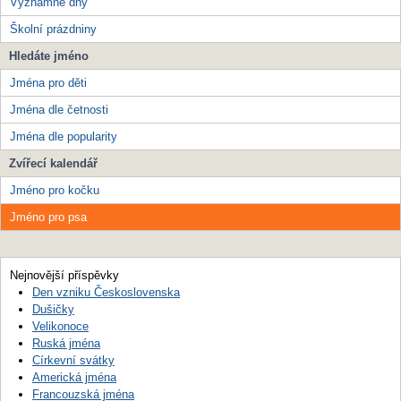
Významné dny
Školní prázdniny
Hledáte jméno
Jména pro děti
Jména dle četnosti
Jména dle popularity
Zvířecí kalendář
Jméno pro kočku
Jméno pro psa
Nejnovější příspěvky
Den vzniku Československa
Dušičky
Velikonoce
Ruská jména
Církevní svátky
Americká jména
Francouzská jména