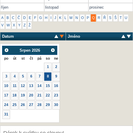
říjen
listopad
prosinec
A
B
C
Č
D
E
F
G
H
I
J
K
L
M
N
O
P
Q
R
Ř
S
Š
T
U
V
W
X
Y
Z
Ž
Datum
Jméno
Srpen
2026
po
út
st
čt
pá
so
ne
1
2
3
4
5
6
7
8
9
10
11
12
13
14
15
16
17
18
19
20
21
22
23
24
25
26
27
28
29
30
31