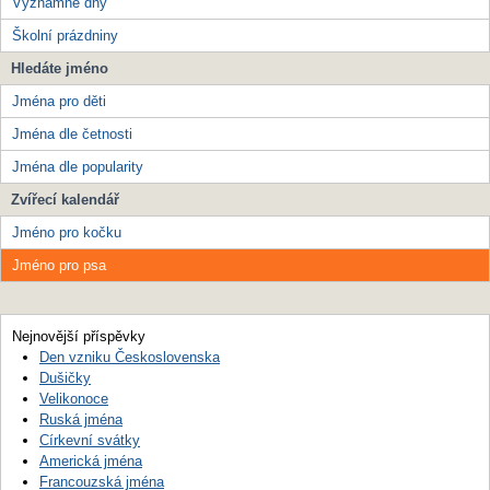
Významné dny
Školní prázdniny
Hledáte jméno
Jména pro děti
Jména dle četnosti
Jména dle popularity
Zvířecí kalendář
Jméno pro kočku
Jméno pro psa
Nejnovější příspěvky
Den vzniku Československa
Dušičky
Velikonoce
Ruská jména
Církevní svátky
Americká jména
Francouzská jména