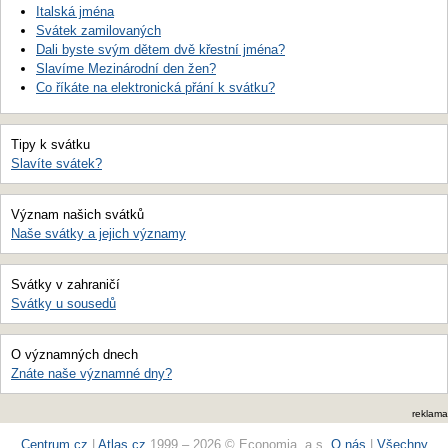
Italská jména
Svátek zamilovaných
Dali byste svým dětem dvě křestní jména?
Slavíme Mezinárodní den žen?
Co říkáte na elektronická přání k svátku?
Tipy k svátku
Slavíte svátek?
Význam našich svátků
Naše svátky a jejich významy
Svátky v zahraničí
Svátky u sousedů
O významných dnech
Znáte naše významné dny?
reklama
Centrum.cz
|
Atlas.cz
1999 – 2026 © Economia, a.s.
O nás
|
Všechny