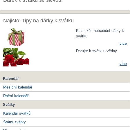
Dárek k svátku se slevou!
Najisto: Tipy na dárky k svátku
Klasické i netradiční dárky k
svátku
více
Darujte k svátku květiny
více
Kalendář
Měsíční kalendář
Roční kalendář
Svátky
Kalendář svátků
Státní svátky