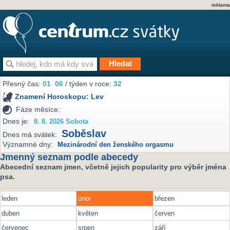
reklama
Přesný čas:
01
06
/ týden v roce:
32
Znamení Horoskopu:
Lev
Fáze měsíce:
Dnes je:
8. 8. 2026 Sobota
Soběslav
Dnes má svátek:
Významné dny:
Mezinárodní den ženského orgasmu
Jmenný seznam podle abecedy
Abecední seznam jmen, včetně jejich popularity pro výběr jména
psa.
leden
únor
březen
duben
květen
červen
červenec
srpen
září