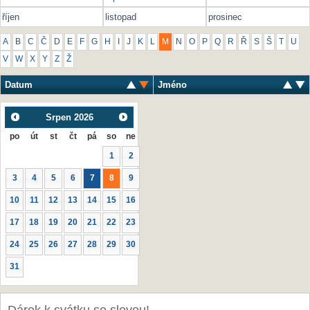
říjen
listopad
prosinec
A
B
C
Č
D
E
F
G
H
I
J
K
L
M
N
O
P
Q
R
Ř
S
Š
T
U
V
W
X
Y
Z
Ž
Datum
Jméno
Srpen
2026
po
út
st
čt
pá
so
ne
1
2
3
4
5
6
7
8
9
10
11
12
13
14
15
16
17
18
19
20
21
22
23
24
25
26
27
28
29
30
31