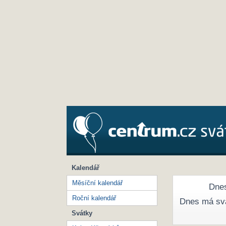
Kalendář
Měsíční kalendář
Dnes
Roční kalendář
Dnes má sv
Svátky