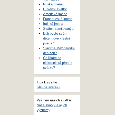
Ruská jména
Církevní svátky
Americká jména
Francouzská jména
Italská jména
Svátek zamilovaných
Dali byste svým
dětem dvě křestní
jména?
Slavíme Mezinárodní
den žen?
Co říkáte na
elektronická přání k
svátku?
Tipy k svátku
Slavíte svátek?
Význam našich svátků
Naše svátky a jejich
významy