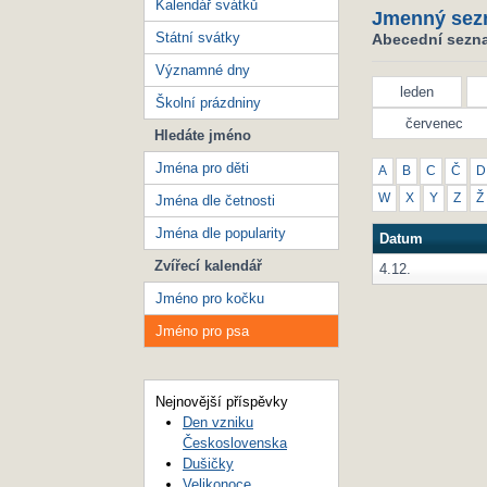
Kalendář svátků
Jmenný sez
Státní svátky
Abecední sezna
Významné dny
leden
Školní prázdniny
červenec
Hledáte jméno
Jména pro děti
A
B
C
Č
D
W
X
Y
Z
Ž
Jména dle četnosti
Jména dle popularity
Datum
Zvířecí kalendář
4.12.
Jméno pro kočku
Jméno pro psa
Nejnovější příspěvky
Den vzniku
Československa
Dušičky
Velikonoce