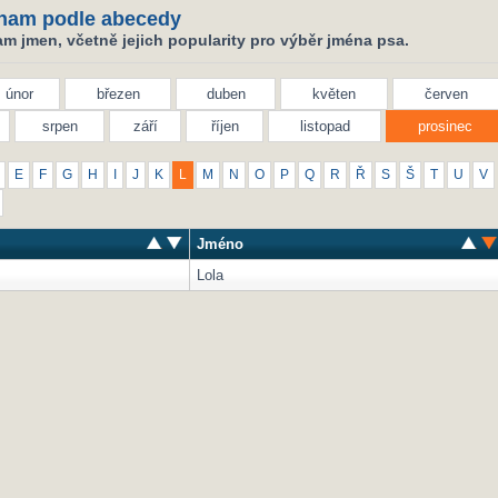
nam podle abecedy
m jmen, včetně jejich popularity pro výběr jména psa.
únor
březen
duben
květen
červen
srpen
září
říjen
listopad
prosinec
E
F
G
H
I
J
K
L
M
N
O
P
Q
R
Ř
S
Š
T
U
V
Jméno
Lola