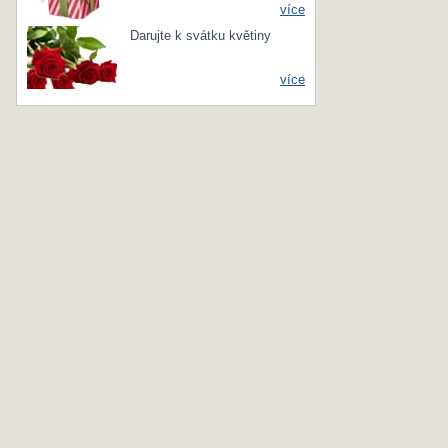
více
Darujte k svátku květiny
více