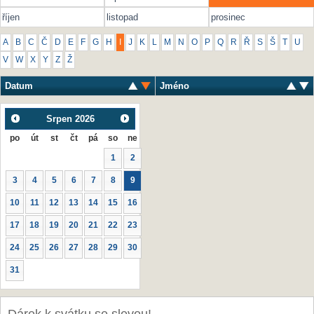
říjen
listopad
prosinec
A
B
C
Č
D
E
F
G
H
I
J
K
L
M
N
O
P
Q
R
Ř
S
Š
T
U
V
W
X
Y
Z
Ž
Datum
Jméno
Srpen
2026
po
út
st
čt
pá
so
ne
1
2
3
4
5
6
7
8
9
10
11
12
13
14
15
16
17
18
19
20
21
22
23
24
25
26
27
28
29
30
31