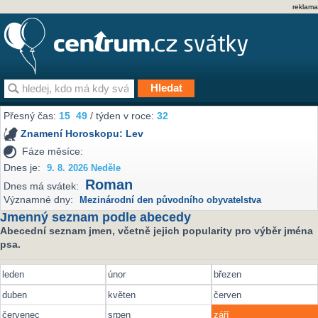
reklama
Přesný čas:
15
:
49
/ týden v roce:
32
Znamení Horoskopu:
Lev
Fáze měsíce:
Dnes je:
9. 8. 2026 Neděle
Roman
Dnes má svátek:
Významné dny:
Mezinárodní den původního obyvatelstva
Jmenný seznam podle abecedy
Abecední seznam jmen, včetně jejich popularity pro výběr jména
psa.
leden
únor
březen
duben
květen
červen
červenec
srpen
září