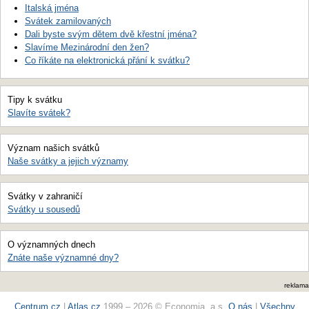
Italská jména
Svátek zamilovaných
Dali byste svým dětem dvě křestní jména?
Slavíme Mezinárodní den žen?
Co říkáte na elektronická přání k svátku?
Tipy k svátku
Slavíte svátek?
Význam našich svátků
Naše svátky a jejich významy
Svátky v zahraničí
Svátky u sousedů
O významných dnech
Znáte naše významné dny?
reklama
Centrum.cz
|
Atlas.cz
1999 – 2026 © Economia, a.s.
O nás
|
Všechny