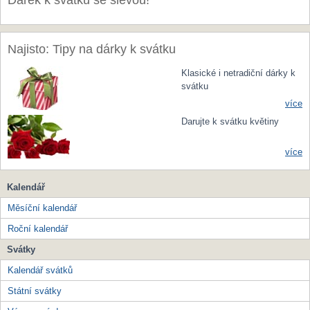
Dárek k svátku se slevou!
Najisto: Tipy na dárky k svátku
Klasické i netradiční dárky k
svátku
více
Darujte k svátku květiny
více
Kalendář
Měsíční kalendář
Roční kalendář
Svátky
Kalendář svátků
Státní svátky