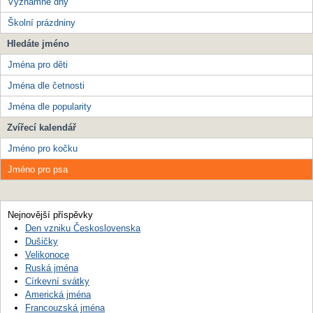
Významné dny
Školní prázdniny
Hledáte jméno
Jména pro děti
Jména dle četnosti
Jména dle popularity
Zvířecí kalendář
Jméno pro kočku
Jméno pro psa
Nejnovější příspěvky
Den vzniku Československa
Dušičky
Velikonoce
Ruská jména
Církevní svátky
Americká jména
Francouzská jména