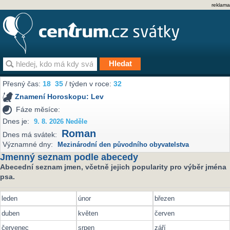
reklama
Přesný čas:
18
35
/ týden v roce:
32
Znamení Horoskopu:
Lev
Fáze měsíce:
Dnes je:
9. 8. 2026 Neděle
Roman
Dnes má svátek:
Významné dny:
Mezinárodní den původního obyvatelstva
Jmenný seznam podle abecedy
Abecední seznam jmen, včetně jejich popularity pro výběr jména
psa.
leden
únor
březen
duben
květen
červen
červenec
srpen
září