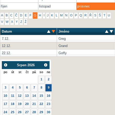
říjen
listopad
prosinec
A
B
C
Č
D
E
F
G
H
I
J
K
L
M
N
O
P
Q
R
Ř
S
Š
T
U
V
W
X
Y
Z
Ž
Datum
Jméno
7.12.
Greg
12.12.
Grand
22.12.
Goffy
Srpen
2026
po
út
st
čt
pá
so
ne
1
2
3
4
5
6
7
8
9
10
11
12
13
14
15
16
17
18
19
20
21
22
23
24
25
26
27
28
29
30