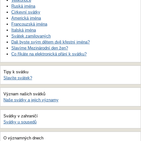
Velikonoce
Ruská jména
Církevní svátky
Americká jména
Francouzská jména
Italská jména
Svátek zamilovaných
Dali byste svým dětem dvě křestní jména?
Slavíme Mezinárodní den žen?
Co říkáte na elektronická přání k svátku?
Tipy k svátku
Slavíte svátek?
Význam našich svátků
Naše svátky a jejich významy
Svátky v zahraničí
Svátky u sousedů
O významných dnech