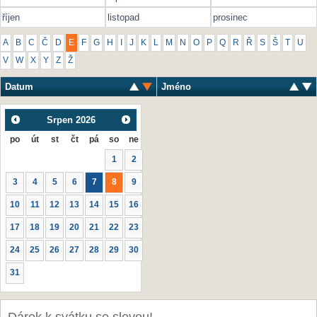
říjen
listopad
prosinec
A
B
C
Č
D
E
F
G
H
I
J
K
L
M
N
O
P
Q
R
Ř
S
Š
T
U
V
W
X
Y
Z
Ž
Datum
Jméno
Srpen
2026
po
út
st
čt
pá
so
ne
1
2
3
4
5
6
7
8
9
10
11
12
13
14
15
16
17
18
19
20
21
22
23
24
25
26
27
28
29
30
31