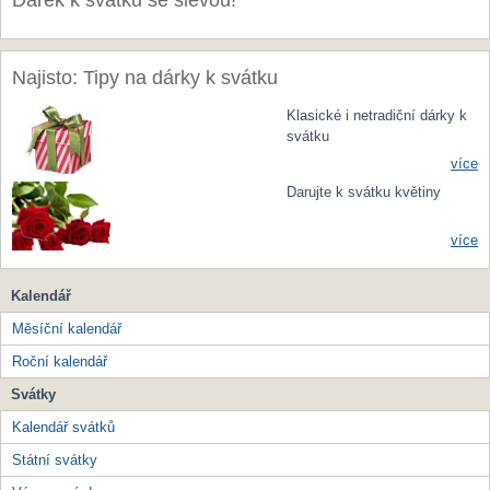
Dárek k svátku se slevou!
Najisto: Tipy na dárky k svátku
Klasické i netradiční dárky k
svátku
více
Darujte k svátku květiny
více
Kalendář
Měsíční kalendář
Roční kalendář
Svátky
Kalendář svátků
Státní svátky