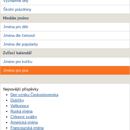
Významné dny
Školní prázdniny
Hledáte jméno
Jména pro děti
Jména dle četnosti
Jména dle popularity
Zvířecí kalendář
Jméno pro kočku
Jméno pro psa
Nejnovější příspěvky
Den vzniku Československa
Dušičky
Velikonoce
Ruská jména
Církevní svátky
Americká jména
Francouzská jména