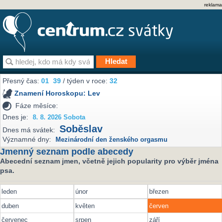
reklama
Přesný čas:
01
39
/ týden v roce:
32
Znamení Horoskopu:
Lev
Fáze měsíce:
Dnes je:
8. 8. 2026 Sobota
Soběslav
Dnes má svátek:
Významné dny:
Mezinárodní den ženského orgasmu
Jmenný seznam podle abecedy
Abecední seznam jmen, včetně jejich popularity pro výběr jména
psa.
leden
únor
březen
duben
květen
červen
červenec
srpen
září