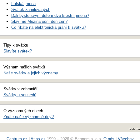
Italská jména
Svátek zamilovaných
Dali byste svým dětem dvě křestní jména?
Slavíme Mezinárodní den žen?
Co říkáte na elektronická přání k svátku?
Tipy k svátku
Slavíte svátek?
Význam našich svátků
Naše svátky a jejich významy
Svátky v zahraničí
Svátky u sousedů
O významných dnech
Znáte naše významné dny?
reklama
Centrum.cz
|
Atlas.cz
1999 – 2026 © Economia, a.s.
O nás
|
Všechny