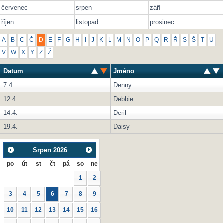
červenec
srpen
září
říjen
listopad
prosinec
A
B
C
Č
D
E
F
G
H
I
J
K
L
M
N
O
P
Q
R
Ř
S
Š
T
U
V
W
X
Y
Z
Ž
Datum
Jméno
7.4.
Denny
12.4.
Debbie
14.4.
Deril
19.4.
Daisy
Srpen
2026
po
út
st
čt
pá
so
ne
1
2
3
4
5
6
7
8
9
10
11
12
13
14
15
16