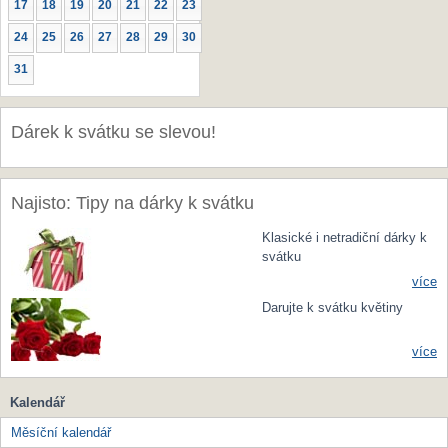
17
18
19
20
21
22
23
24
25
26
27
28
29
30
31
Dárek k svátku se slevou!
Najisto: Tipy na dárky k svátku
Klasické i netradiční dárky k
svátku
více
Darujte k svátku květiny
více
Kalendář
Měsíční kalendář