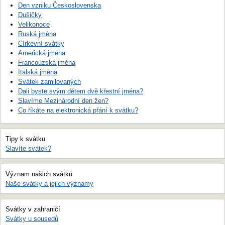
Den vzniku Československa
Dušičky
Velikonoce
Ruská jména
Církevní svátky
Americká jména
Francouzská jména
Italská jména
Svátek zamilovaných
Dali byste svým dětem dvě křestní jména?
Slavíme Mezinárodní den žen?
Co říkáte na elektronická přání k svátku?
Tipy k svátku
Slavíte svátek?
Význam našich svátků
Naše svátky a jejich významy
Svátky v zahraničí
Svátky u sousedů