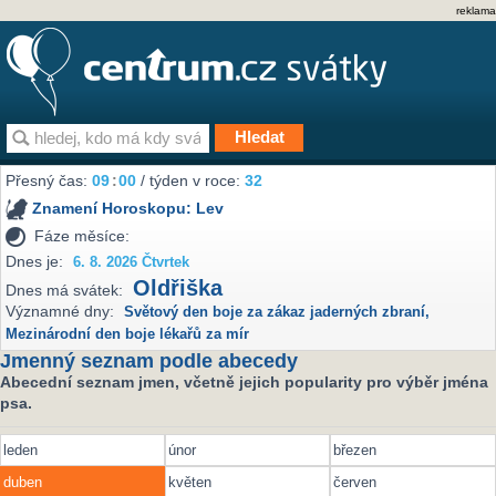
reklama
Přesný čas:
09
:
00
/ týden v roce:
32
Znamení Horoskopu:
Lev
Fáze měsíce:
Dnes je:
6. 8. 2026 Čtvrtek
Oldřiška
Dnes má svátek:
Významné dny:
Světový den boje za zákaz jaderných zbraní
,
Mezinárodní den boje lékařů za mír
Jmenný seznam podle abecedy
Abecední seznam jmen, včetně jejich popularity pro výběr jména
psa.
leden
únor
březen
duben
květen
červen