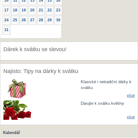
10
11
12
13
14
15
16
17
18
19
20
21
22
23
24
25
26
27
28
29
30
31
Dárek k svátku se slevou!
Najisto: Tipy na dárky k svátku
Klasické i netradiční dárky k
svátku
více
Darujte k svátku květiny
více
Kalendář