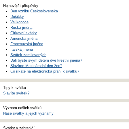
Nejnovější příspěvky
Den vzniku Československa
Dušičky
Velikonoce
Ruská jména
Církevní svátky
Americká jména
Francouzská jména
Italská jména
Svátek zamilovaných
Dali byste svým dětem dvě křestní jména?
Slavíme Mezinárodní den žen?
Co říkáte na elektronická přání k svátku?
Tipy k svátku
Slavíte svátek?
Význam našich svátků
Naše svátky a jejich významy
Svátky v zahraničí