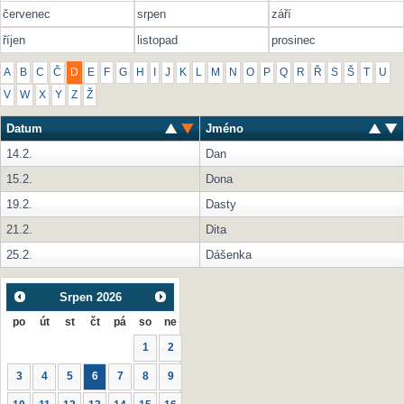
červenec
srpen
září
říjen
listopad
prosinec
A
B
C
Č
D
E
F
G
H
I
J
K
L
M
N
O
P
Q
R
Ř
S
Š
T
U
V
W
X
Y
Z
Ž
Datum
Jméno
14.2.
Dan
15.2.
Dona
19.2.
Dasty
21.2.
Dita
25.2.
Dášenka
Srpen
2026
po
út
st
čt
pá
so
ne
1
2
3
4
5
6
7
8
9