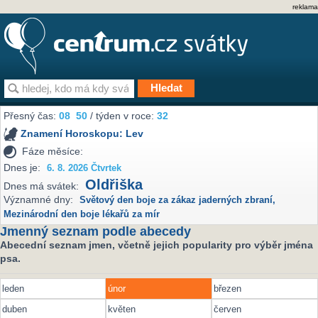
reklama
Přesný čas:
08
50
/ týden v roce:
32
Znamení Horoskopu:
Lev
Fáze měsíce:
Dnes je:
6. 8. 2026 Čtvrtek
Oldřiška
Dnes má svátek:
Významné dny:
Světový den boje za zákaz jaderných zbraní
,
Mezinárodní den boje lékařů za mír
Jmenný seznam podle abecedy
Abecední seznam jmen, včetně jejich popularity pro výběr jména
psa.
leden
únor
březen
duben
květen
červen