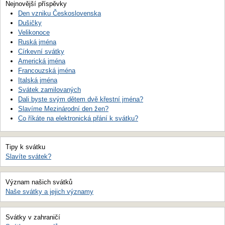
Nejnovější příspěvky
Den vzniku Československa
Dušičky
Velikonoce
Ruská jména
Církevní svátky
Americká jména
Francouzská jména
Italská jména
Svátek zamilovaných
Dali byste svým dětem dvě křestní jména?
Slavíme Mezinárodní den žen?
Co říkáte na elektronická přání k svátku?
Tipy k svátku
Slavíte svátek?
Význam našich svátků
Naše svátky a jejich významy
Svátky v zahraničí