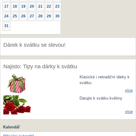
17
18
19
20
21
22
23
24
25
26
27
28
29
30
31
Dárek k svátku se slevou!
Najisto: Tipy na dárky k svátku
Klasické i netradiční dárky k
svátku
více
Darujte k svátku květiny
více
Kalendář