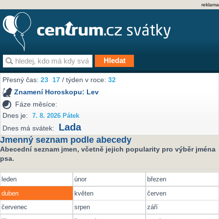
reklama
Přesný čas:
23
17
/ týden v roce:
32
Znamení Horoskopu:
Lev
Fáze měsíce:
Dnes je:
7. 8. 2026 Pátek
Lada
Dnes má svátek:
Jmenný seznam podle abecedy
Abecední seznam jmen, včetně jejich popularity pro výběr jména
psa.
leden
únor
březen
duben
květen
červen
červenec
srpen
září