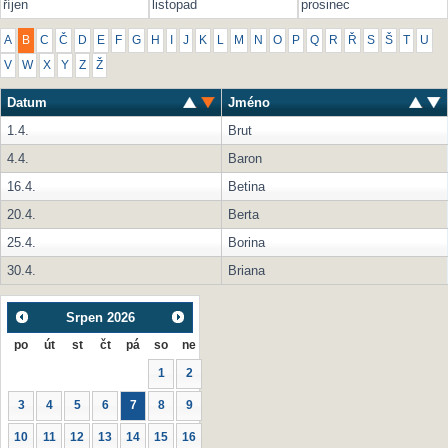
říjen
listopad
prosinec
A
B
C
Č
D
E
F
G
H
I
J
K
L
M
N
O
P
Q
R
Ř
S
Š
T
U
V
W
X
Y
Z
Ž
Datum
Jméno
1.4.
Brut
4.4.
Baron
16.4.
Betina
20.4.
Berta
25.4.
Borina
30.4.
Briana
Srpen
2026
po
út
st
čt
pá
so
ne
1
2
3
4
5
6
7
8
9
10
11
12
13
14
15
16