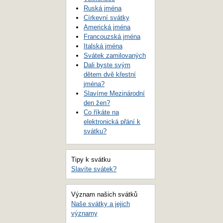
Ruská jména
Církevní svátky
Americká jména
Francouzská jména
Italská jména
Svátek zamilovaných
Dali byste svým
dětem dvě křestní
jména?
Slavíme Mezinárodní
den žen?
Co říkáte na
elektronická přání k
svátku?
Tipy k svátku
Slavíte svátek?
Význam našich svátků
Naše svátky a jejich
významy