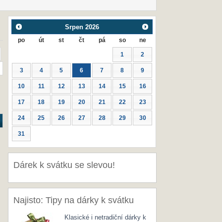
Srpen
2026
po
út
st
čt
pá
so
ne
1
2
3
4
5
6
7
8
9
10
11
12
13
14
15
16
17
18
19
20
21
22
23
24
25
26
27
28
29
30
31
Dárek k svátku se slevou!
Najisto: Tipy na dárky k svátku
Klasické i netradiční dárky k