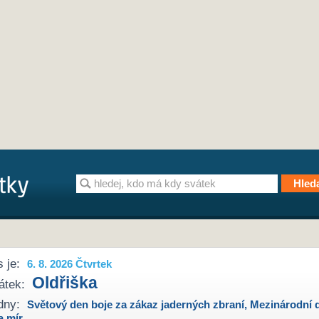
 je:
6. 8. 2026 Čtvrtek
Oldřiška
átek:
dny:
Světový den boje za zákaz jaderných zbraní
,
Mezinárodní 
a mír