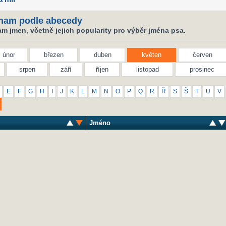
nam podle abecedy
m jmen, včetně jejich popularity pro výběr jména psa.
únor
březen
duben
květen
červen
srpen
září
říjen
listopad
prosinec
E
F
G
H
I
J
K
L
M
N
O
P
Q
R
Ř
S
Š
T
U
V
Jméno