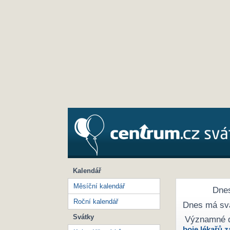
Kalendář
Měsíční kalendář
Dnes
Roční kalendář
Dnes má sv
Svátky
Významné 
boje lékařů z