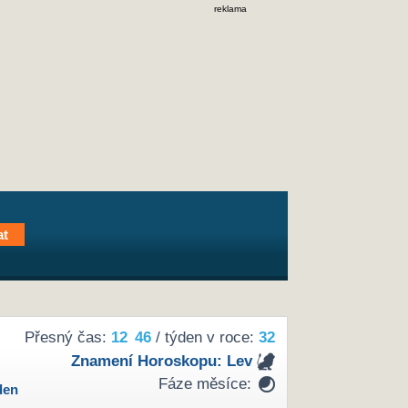
reklama
Přesný čas:
12
46
/ týden v roce:
32
Znamení Horoskopu:
Lev
Fáze měsíce:
den