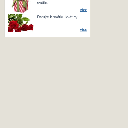
svátku
více
Darujte k svátku květiny
více