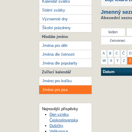
Kalendář svátků
Státní svátky
Jmenný sez
Abecední sezna
Významné dny
Školní prázdniny
leden
Hledáte jméno
červenec
Jména pro děti
A
B
C
Č
D
Jména dle četnosti
W
X
Y
Z
Ž
Jména dle popularity
Datum
Zvířecí kalendář
Jméno pro kočku
Jméno pro psa
Nejnovější příspěvky
Den vzniku
Československa
Dušičky
Velikonoce