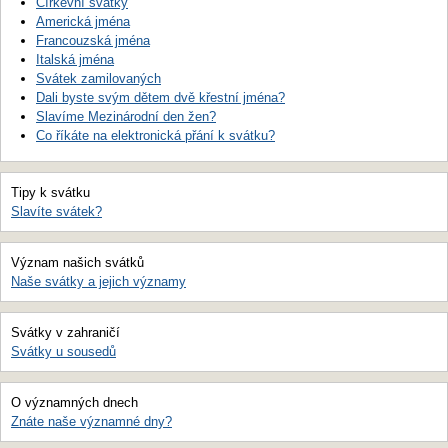
Církevní svátky
Americká jména
Francouzská jména
Italská jména
Svátek zamilovaných
Dali byste svým dětem dvě křestní jména?
Slavíme Mezinárodní den žen?
Co říkáte na elektronická přání k svátku?
Tipy k svátku
Slavíte svátek?
Význam našich svátků
Naše svátky a jejich významy
Svátky v zahraničí
Svátky u sousedů
O významných dnech
Znáte naše významné dny?