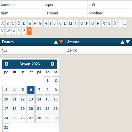
červenec
srpen
září
říjen
listopad
prosinec
A
B
C
Č
D
E
F
G
H
I
J
K
L
M
N
O
P
Q
R
Ř
S
Š
T
U
V
W
X
Y
Z
Ž
Datum
Jméno
5.2.
Žeryk
Srpen
2026
po
út
st
čt
pá
so
ne
1
2
3
4
5
6
7
8
9
10
11
12
13
14
15
16
17
18
19
20
21
22
23
24
25
26
27
28
29
30
31