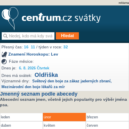
reklama
Přesný čas:
16
11
/ týden v roce:
32
Znamení Horoskopu:
Lev
Fáze měsíce:
Dnes je:
6. 8. 2026 Čtvrtek
Oldřiška
Dnes má svátek:
Významné dny:
Světový den boje za zákaz jaderných zbraní
,
Mezinárodní den boje lékařů za mír
Jmenný seznam podle abecedy
Abecední seznam jmen, včetně jejich popularity pro výběr jména
psa.
leden
únor
březen
duben
květen
červen