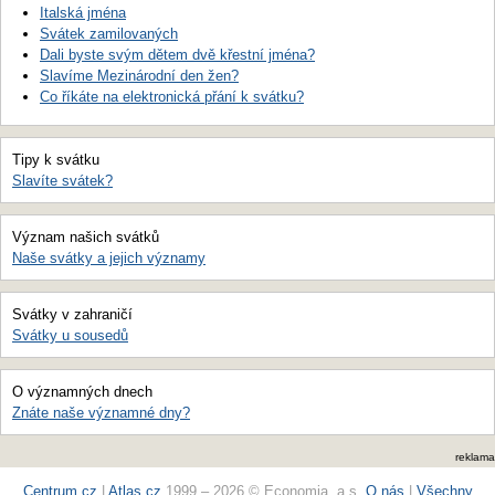
Italská jména
Svátek zamilovaných
Dali byste svým dětem dvě křestní jména?
Slavíme Mezinárodní den žen?
Co říkáte na elektronická přání k svátku?
Tipy k svátku
Slavíte svátek?
Význam našich svátků
Naše svátky a jejich významy
Svátky v zahraničí
Svátky u sousedů
O významných dnech
Znáte naše významné dny?
reklama
Centrum.cz
|
Atlas.cz
1999 – 2026 © Economia, a.s.
O nás
|
Všechny