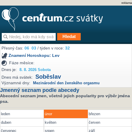
reklama
Přesný čas:
06
:
03
/ týden v roce:
32
Znamení Horoskopu:
Lev
Fáze měsíce:
Dnes je:
8. 8. 2026 Sobota
Soběslav
Dnes má svátek:
Významné dny:
Mezinárodní den ženského orgasmu
Jmenný seznam podle abecedy
Abecední seznam jmen, včetně jejich popularity pro výběr jména
psa.
leden
únor
březen
duben
květen
červen
červenec
srpen
září