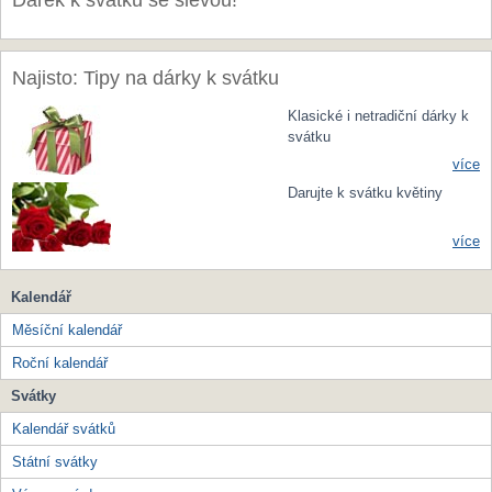
Dárek k svátku se slevou!
Najisto: Tipy na dárky k svátku
Klasické i netradiční dárky k
svátku
více
Darujte k svátku květiny
více
Kalendář
Měsíční kalendář
Roční kalendář
Svátky
Kalendář svátků
Státní svátky