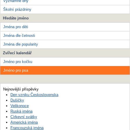
Významné dny
Školní prázdniny
Hledáte jméno
Jména pro děti
Jména dle četnosti
Jména dle popularity
Zvířecí kalendář
Jméno pro kočku
Jméno pro psa
Nejnovější příspěvky
Den vzniku Československa
Dušičky
Velikonoce
Ruská jména
Církevní svátky
Americká jména
Francouzská jména