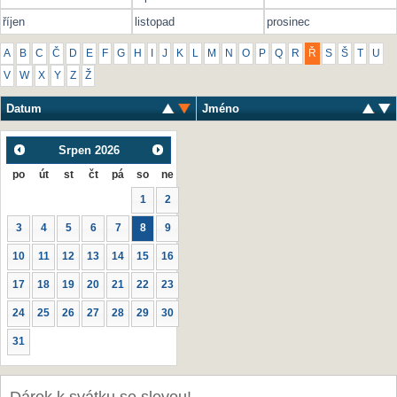
říjen
listopad
prosinec
A
B
C
Č
D
E
F
G
H
I
J
K
L
M
N
O
P
Q
R
Ř
S
Š
T
U
V
W
X
Y
Z
Ž
Datum
Jméno
Srpen
2026
po
út
st
čt
pá
so
ne
1
2
3
4
5
6
7
8
9
10
11
12
13
14
15
16
17
18
19
20
21
22
23
24
25
26
27
28
29
30
31