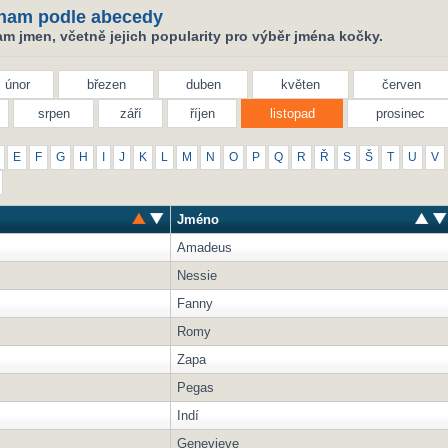
nam podle abecedy
m jmen, včetně jejich popularity pro výběr jména kočky.
únor
březen
duben
květen
červen
srpen
září
říjen
listopad
prosinec
E
F
G
H
I
J
K
L
M
N
O
P
Q
R
Ř
S
Š
T
U
V
Jméno
Amadeus
Nessie
Fanny
Romy
Zapa
Pegas
Indí
Genevieve