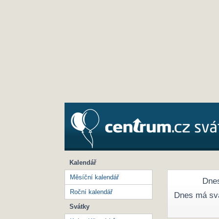
Kalendář
Měsíční kalendář
Dnes
Roční kalendář
Dnes má sv
Svátky