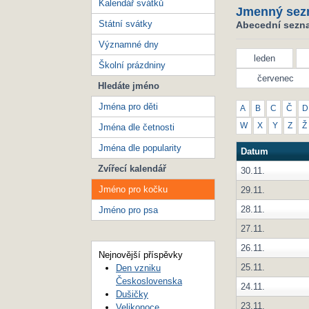
Kalendář svátků
Jmenný sez
Státní svátky
Abecední sezna
Významné dny
leden
Školní prázdniny
červenec
Hledáte jméno
Jména pro děti
A
B
C
Č
D
W
X
Y
Z
Ž
Jména dle četnosti
Jména dle popularity
Datum
Zvířecí kalendář
30.11.
Jméno pro kočku
29.11.
28.11.
Jméno pro psa
27.11.
26.11.
Nejnovější příspěvky
25.11.
Den vzniku
Československa
24.11.
Dušičky
23.11.
Velikonoce