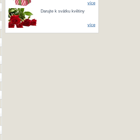
více
Darujte k svátku květiny
více