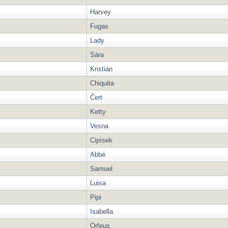
Harvey
Fugas
Lady
Sára
Kristián
Chiquita
Čert
Ketty
Vesna
Cipísek
Abbé
Samuel
Luisa
Pipi
Isabella
Orfeus