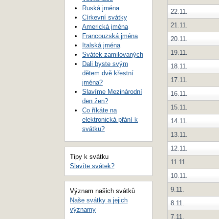
Ruská jména
22.11.
Církevní svátky
21.11.
Americká jména
Francouzská jména
20.11.
Italská jména
19.11.
Svátek zamilovaných
Dali byste svým
18.11.
dětem dvě křestní
17.11.
jména?
Slavíme Mezinárodní
16.11.
den žen?
15.11.
Co říkáte na
elektronická přání k
14.11.
svátku?
13.11.
12.11.
Tipy k svátku
11.11.
Slavíte svátek?
10.11.
9.11.
Význam našich svátků
Naše svátky a jejich
8.11.
významy
7.11.