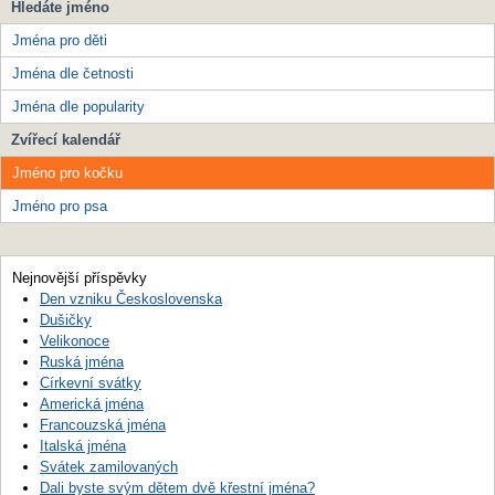
Hledáte jméno
Jména pro děti
Jména dle četnosti
Jména dle popularity
Zvířecí kalendář
Jméno pro kočku
Jméno pro psa
Nejnovější příspěvky
Den vzniku Československa
Dušičky
Velikonoce
Ruská jména
Církevní svátky
Americká jména
Francouzská jména
Italská jména
Svátek zamilovaných
Dali byste svým dětem dvě křestní jména?