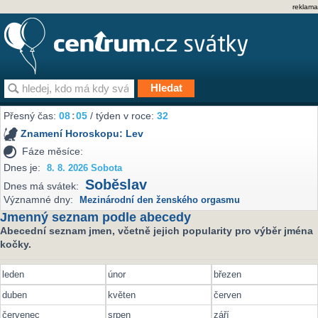
reklama
Přesný čas:
08
:
05
/ týden v roce:
32
Znamení Horoskopu:
Lev
Fáze měsíce:
Dnes je:
8. 8. 2026 Sobota
Soběslav
Dnes má svátek:
Významné dny:
Mezinárodní den ženského orgasmu
Jmenný seznam podle abecedy
Abecední seznam jmen, včetně jejich popularity pro výběr jména
kočky.
leden
únor
březen
duben
květen
červen
červenec
srpen
září