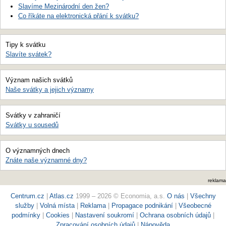
Slavíme Mezinárodní den žen?
Co říkáte na elektronická přání k svátku?
Tipy k svátku
Slavíte svátek?
Význam našich svátků
Naše svátky a jejich významy
Svátky v zahraničí
Svátky u sousedů
O významných dnech
Znáte naše významné dny?
reklama
Centrum.cz
|
Atlas.cz
1999 – 2026 © Economia, a.s.
O nás
|
Všechny
služby
|
Volná místa
|
Reklama
|
Propagace podnikání
|
Všeobecné
podmínky
|
Cookies
|
Nastavení soukromí
|
Ochrana osobních údajů
|
Zpracování osobních údajů
|
Nápověda