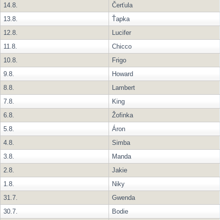
14.8.
Čerťula
13.8.
Ťapka
12.8.
Lucifer
11.8.
Chicco
10.8.
Frigo
9.8.
Howard
8.8.
Lambert
7.8.
King
6.8.
Žofinka
5.8.
Áron
4.8.
Simba
3.8.
Manda
2.8.
Jakie
1.8.
Niky
31.7.
Gwenda
30.7.
Bodie