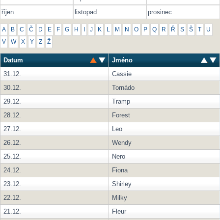
říjen
listopad
prosinec
A
B
C
Č
D
E
F
G
H
I
J
K
L
M
N
O
P
Q
R
Ř
S
Š
T
U
V
W
X
Y
Z
Ž
Datum
Jméno
31.12.
Cassie
30.12.
Tornádo
29.12.
Tramp
28.12.
Forest
27.12.
Leo
26.12.
Wendy
25.12.
Nero
24.12.
Fiona
23.12.
Shirley
22.12.
Milky
21.12.
Fleur