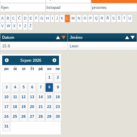
říjen
listopad
prosinec
A
B
C
Č
D
E
F
G
H
I
J
K
L
M
N
O
P
Q
R
Ř
S
Š
T
U
V
W
X
Y
Z
Ž
Datum
Jméno
15.9.
Leon
Srpen
2026
po
út
st
čt
pá
so
ne
1
2
3
4
5
6
7
8
9
10
11
12
13
14
15
16
17
18
19
20
21
22
23
24
25
26
27
28
29
30
31