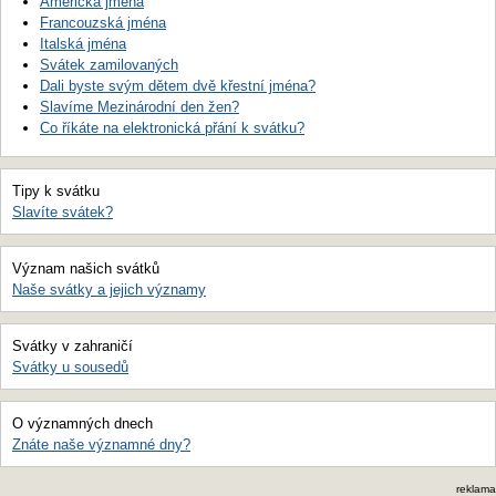
Americká jména
Francouzská jména
Italská jména
Svátek zamilovaných
Dali byste svým dětem dvě křestní jména?
Slavíme Mezinárodní den žen?
Co říkáte na elektronická přání k svátku?
Tipy k svátku
Slavíte svátek?
Význam našich svátků
Naše svátky a jejich významy
Svátky v zahraničí
Svátky u sousedů
O významných dnech
Znáte naše významné dny?
reklama