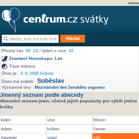
reklama
Přesný čas:
06
22
/ týden v roce:
32
Znamení Horoskopu:
Lev
Fáze měsíce:
Dnes je:
8. 8. 2026 Sobota
Soběslav
Dnes má svátek:
Významné dny:
Mezinárodní den ženského orgasmu
Jmenný seznam podle abecedy
Abecední seznam jmen, včetně jejich popularity pro výběr jména
kočky.
leden
únor
březen
duben
květen
červen
červenec
srpen
září