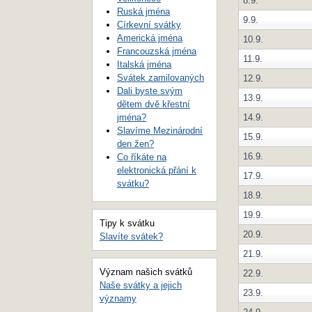
8.9.
Ruská jména
9.9.
Církevní svátky
Americká jména
10.9.
Francouzská jména
11.9.
Italská jména
Svátek zamilovaných
12.9.
Dali byste svým
13.9.
dětem dvě křestní
14.9.
jména?
Slavíme Mezinárodní
15.9.
den žen?
16.9.
Co říkáte na
elektronická přání k
17.9.
svátku?
18.9.
19.9.
Tipy k svátku
20.9.
Slavíte svátek?
21.9.
Význam našich svátků
22.9.
Naše svátky a jejich
23.9.
významy