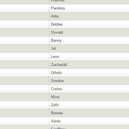
Frances
Pandora
Atila
Debbie
Osvald
Benny
Jef
Leon
Zachariáš
Othelo
Smokie
Corina
Mína
Zefír
Brenda
Xenie