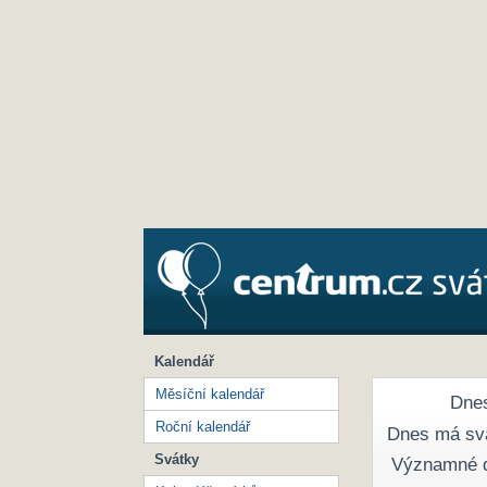
Kalendář
Měsíční kalendář
Dnes
Roční kalendář
Dnes má sv
Svátky
Významné 