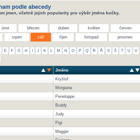
nam podle abecedy
m jmen, včetně jejich popularity pro výběr jména kočky.
únor
březen
duben
květen
červen
srpen
září
říjen
listopad
prosinec
E
F
G
H
I
J
K
L
M
N
O
P
Q
R
Ř
S
Š
T
U
V
Jméno
Kryštof
Morgiana
Peneloppe
Buddy
Judy
Pigi
Maggie