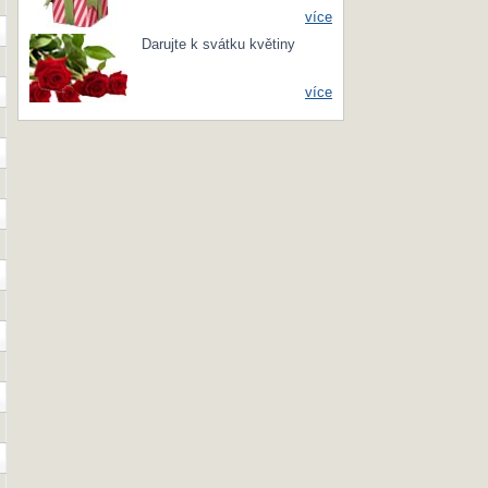
více
Darujte k svátku květiny
více