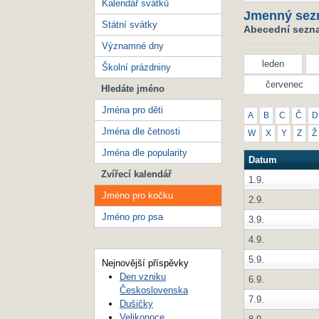
Kalendář svátků
Jmenný sez
Státní svátky
Abecední sezna
Významné dny
leden
Školní prázdniny
červenec
Hledáte jméno
Jména pro děti
A
B
C
Č
D
Jména dle četnosti
W
X
Y
Z
Ž
Jména dle popularity
Datum
Zvířecí kalendář
1.9.
Jméno pro kočku
2.9.
Jméno pro psa
3.9.
4.9.
5.9.
Nejnovější příspěvky
Den vzniku
6.9.
Československa
7.9.
Dušičky
Velikonoce