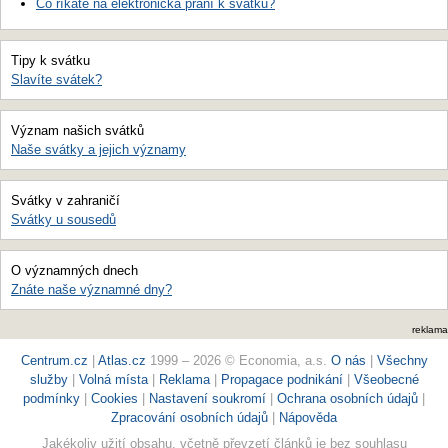
Co říkáte na elektronická přání k svátku?
Tipy k svátku
Slavíte svátek?
Význam našich svátků
Naše svátky a jejich významy
Svátky v zahraničí
Svátky u sousedů
O významných dnech
Znáte naše významné dny?
reklama
Centrum.cz
|
Atlas.cz
1999 – 2026 © Economia, a.s.
O nás
|
Všechny
služby
|
Volná místa
|
Reklama
|
Propagace podnikání
|
Všeobecné
podmínky
|
Cookies
|
Nastavení soukromí
|
Ochrana osobních údajů
|
Zpracování osobních údajů
|
Nápověda
Jakékoliv užití obsahu, včetně převzetí článků je bez souhlasu