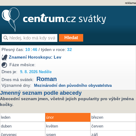
reklama
Přesný čas:
10
:
46
/ týden v roce:
32
Znamení Horoskopu:
Lev
Fáze měsíce:
Dnes je:
9. 8. 2026 Neděle
Roman
Dnes má svátek:
Významné dny:
Mezinárodní den původního obyvatelstva
Jmenný seznam podle abecedy
Abecední seznam jmen, včetně jejich popularity pro výběr jména
kočky.
leden
únor
březen
duben
květen
červen
červenec
srpen
září