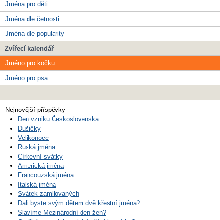
Jména pro děti
Jména dle četnosti
Jména dle popularity
Zvířecí kalendář
Jméno pro kočku
Jméno pro psa
Nejnovější příspěvky
Den vzniku Československa
Dušičky
Velikonoce
Ruská jména
Církevní svátky
Americká jména
Francouzská jména
Italská jména
Svátek zamilovaných
Dali byste svým dětem dvě křestní jména?
Slavíme Mezinárodní den žen?