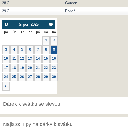
28.2.
Gordon
29.2.
Bobeš
Srpen
2026
po
út
st
čt
pá
so
ne
1
2
3
4
5
6
7
8
9
10
11
12
13
14
15
16
17
18
19
20
21
22
23
24
25
26
27
28
29
30
31
Dárek k svátku se slevou!
Najisto: Tipy na dárky k svátku