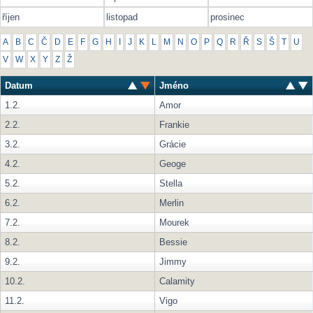
říjen
listopad
prosinec
A
B
C
Č
D
E
F
G
H
I
J
K
L
M
N
O
P
Q
R
Ř
S
Š
T
U
V
W
X
Y
Z
Ž
Datum
Jméno
1.2.
Amor
2.2.
Frankie
3.2.
Grácie
4.2.
Geoge
5.2.
Stella
6.2.
Merlin
7.2.
Mourek
8.2.
Bessie
9.2.
Jimmy
10.2.
Calamity
11.2.
Vigo