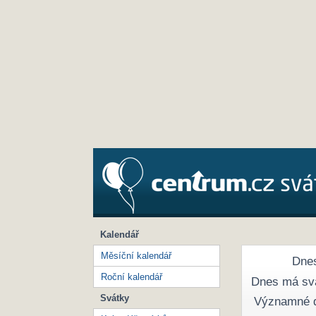
Kalendář
Měsíční kalendář
Dnes
Roční kalendář
Dnes má sv
Svátky
Významné 