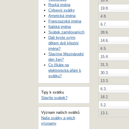
18.9.
Ruská jména
19.8.
Církevní svátky
Americká jména
4.8.
Francouzská jména
6.7.
Italská jména
Svátek zamilovaných
28.6.
Dali byste svým
14.6.
dětem dvě křestní
6.5.
jména?
Slavíme Mezinárodní
15.4.
den žen?
31.3.
Co říkáte na
elektronická přání k
30.3.
svátku?
13.3.
6.3.
Tipy k svátku
18.2.
Slavíte svátek?
5.2.
Význam našich svátků
13.1.
Naše svátky a jejich
významy