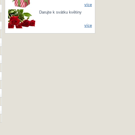
více
Darujte k svátku květiny
více