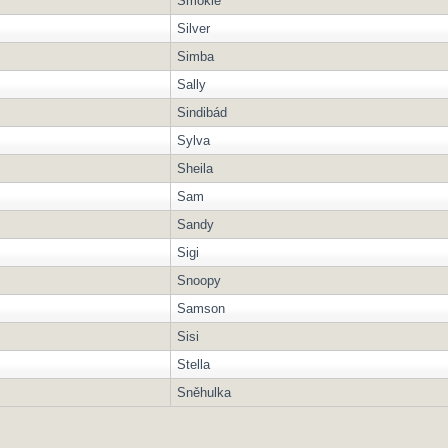
Smokie
Silver
Simba
Sally
Sindibád
Sylva
Sheila
Sam
Sandy
Sigi
Snoopy
Samson
Sisi
Stella
Sněhulka