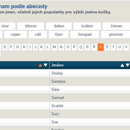
nam podle abecedy
m jmen, včetně jejich popularity pro výběr jména kočky.
únor
březen
duben
květen
červen
srpen
září
říjen
listopad
prosinec
E
F
G
H
I
J
K
L
M
N
O
P
Q
R
Ř
S
Š
T
U
V
Jméno
Shirley
Santana
Sára
Samuel
Scarlet
Suzi
Sue