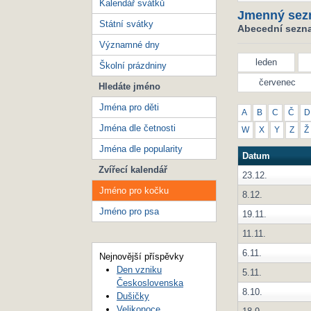
Kalendář svátků
Jmenný sez
Státní svátky
Abecední sezna
Významné dny
leden
Školní prázdniny
červenec
Hledáte jméno
Jména pro děti
A
B
C
Č
D
Jména dle četnosti
W
X
Y
Z
Ž
Jména dle popularity
Datum
Zvířecí kalendář
23.12.
Jméno pro kočku
8.12.
Jméno pro psa
19.11.
11.11.
6.11.
Nejnovější příspěvky
Den vzniku
5.11.
Československa
8.10.
Dušičky
Velikonoce