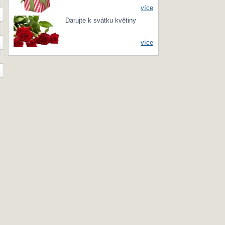
více
Darujte k svátku květiny
více