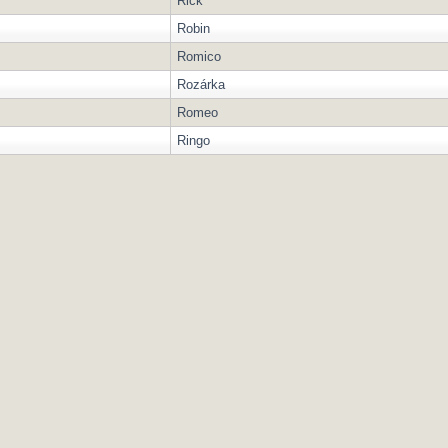
Rick
Robin
Romico
Rozárka
Romeo
Ringo