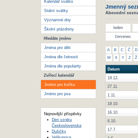
Kalendář svátků
Jmenný sez
Státní svátky
Abecední sezna
Významné dny
leden
Školní prázdniny
červenec
Hledáte jméno
Jména pro děti
A
B
C
Č
D
Jména dle četnosti
W
X
Y
Z
Ž
Jména dle popularity
Datum
Zvířecí kalendář
19.12.
Jméno pro kočku
27.11.
Jméno pro psa
1.11.
18.10.
16.10.
Nejnovější příspěvky
Den vzniku
6.10.
Československa
17.7.
Dušičky
Velikonoce