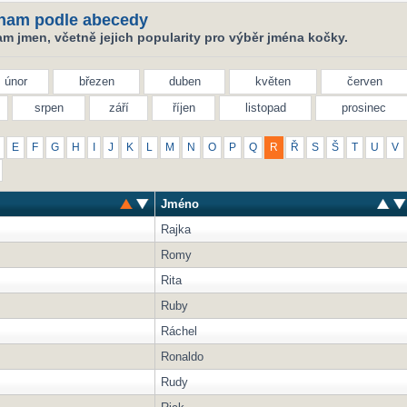
nam podle abecedy
m jmen, včetně jejich popularity pro výběr jména kočky.
únor
březen
duben
květen
červen
srpen
září
říjen
listopad
prosinec
E
F
G
H
I
J
K
L
M
N
O
P
Q
R
Ř
S
Š
T
U
V
Jméno
Rajka
Romy
Rita
Ruby
Ráchel
Ronaldo
Rudy