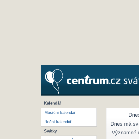
Kalendář
Měsíční kalendář
Dnes
Roční kalendář
Dnes má sv
Svátky
Významné 