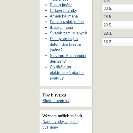
1.6.
Ruská jména
30.5.
Církevní svátky
Americká jména
28.5.
Francouzská jména
23.5.
Italská jména
Svátek zamilovaných
29.3.
Dali byste svým
16.2.
dětem dvě křestní
jména?
Slavíme Mezinárodní
den žen?
Co říkáte na
elektronická přání k
svátku?
Tipy k svátku
Slavíte svátek?
Význam našich svátků
Naše svátky a jejich
významy