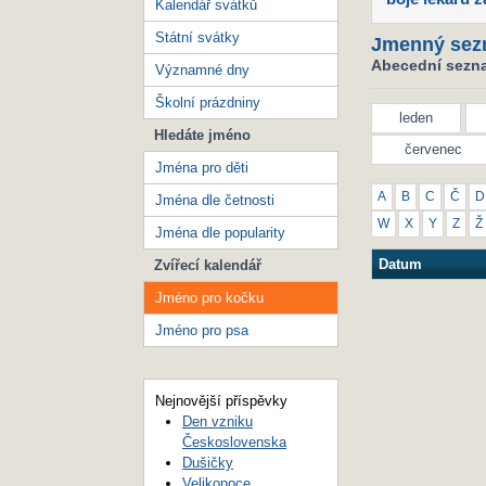
Kalendář svátků
Státní svátky
Jmenný sez
Abecední sezna
Významné dny
Školní prázdniny
leden
Hledáte jméno
červenec
Jména pro děti
A
B
C
Č
D
Jména dle četnosti
W
X
Y
Z
Ž
Jména dle popularity
Datum
Zvířecí kalendář
Jméno pro kočku
Jméno pro psa
Nejnovější příspěvky
Den vzniku
Československa
Dušičky
Velikonoce