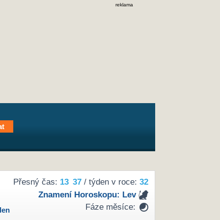
reklama
Přesný čas:
13
37
/ týden v roce:
32
Znamení Horoskopu:
Lev
Fáze měsíce:
den