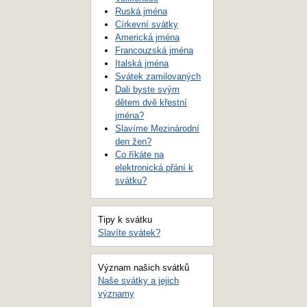
Ruská jména
Církevní svátky
Americká jména
Francouzská jména
Italská jména
Svátek zamilovaných
Dali byste svým
dětem dvě křestní
jména?
Slavíme Mezinárodní
den žen?
Co říkáte na
elektronická přání k
svátku?
Tipy k svátku
Slavíte svátek?
Význam našich svátků
Naše svátky a jejich
významy