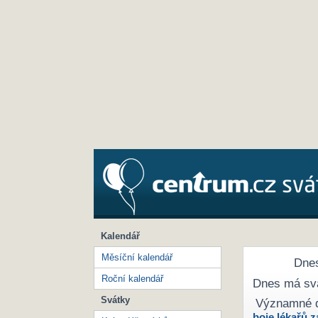
Kalendář
Měsíční kalendář
Dnes
Roční kalendář
Dnes má sv
Svátky
Významné 
boje lékařů z