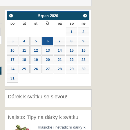
Srpen
2026
po
út
st
čt
pá
so
ne
1
2
3
4
5
6
7
8
9
10
11
12
13
14
15
16
17
18
19
20
21
22
23
24
25
26
27
28
29
30
31
Dárek k svátku se slevou!
Najisto: Tipy na dárky k svátku
Klasické i netradiční dárky k