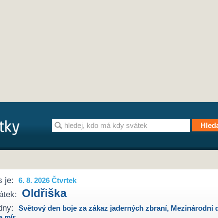
 je:
6. 8. 2026 Čtvrtek
Oldřiška
átek:
dny:
Světový den boje za zákaz jaderných zbraní
,
Mezinárodní 
a mír