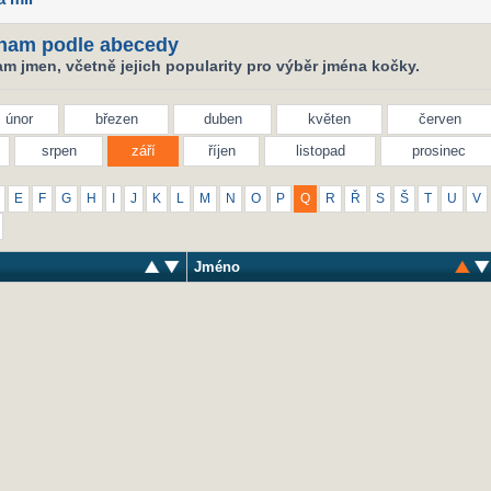
nam podle abecedy
m jmen, včetně jejich popularity pro výběr jména kočky.
únor
březen
duben
květen
červen
srpen
září
říjen
listopad
prosinec
E
F
G
H
I
J
K
L
M
N
O
P
Q
R
Ř
S
Š
T
U
V
Jméno