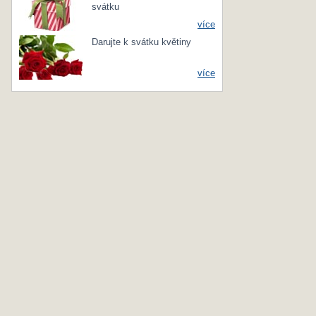
svátku
více
Darujte k svátku květiny
více