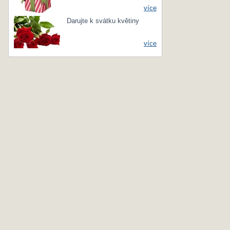
více
Darujte k svátku květiny
více