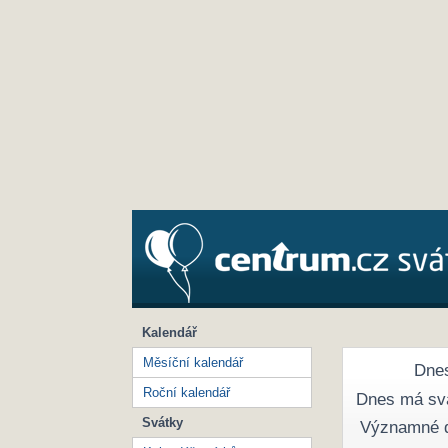
Kalendář
Měsíční kalendář
Dnes
Roční kalendář
Dnes má sv
Svátky
Významné 