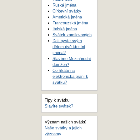
Ruská jména
Církevní svátky
Americká jména
Francouzská jména
Italská jména
Svátek zamilovaných
Dali byste svým
dětem dvě křestní
jména?
Slavíme Mezinárodní
den žen?
Co říkáte na
elektronická přání k
svátku?
Tipy k svátku
Slavíte svátek?
Význam našich svátků
Naše svátky a jejich
významy