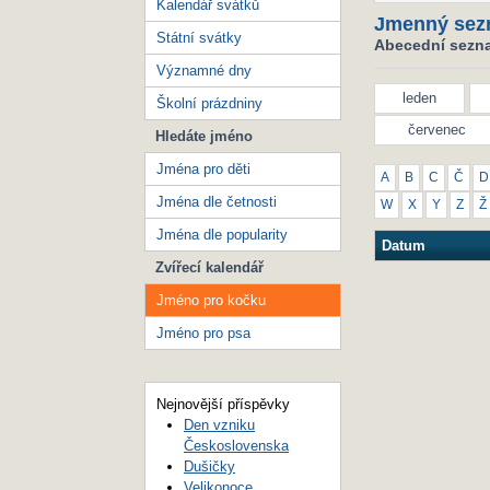
Kalendář svátků
Jmenný sez
Státní svátky
Abecední sezna
Významné dny
leden
Školní prázdniny
červenec
Hledáte jméno
Jména pro děti
A
B
C
Č
D
Jména dle četnosti
W
X
Y
Z
Ž
Jména dle popularity
Datum
Zvířecí kalendář
Jméno pro kočku
Jméno pro psa
Nejnovější příspěvky
Den vzniku
Československa
Dušičky
Velikonoce