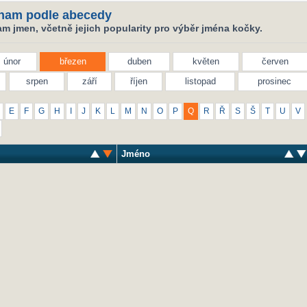
nam podle abecedy
m jmen, včetně jejich popularity pro výběr jména kočky.
únor
březen
duben
květen
červen
srpen
září
říjen
listopad
prosinec
E
F
G
H
I
J
K
L
M
N
O
P
Q
R
Ř
S
Š
T
U
V
Jméno