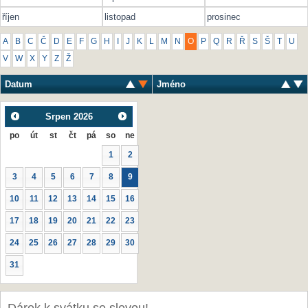
říjen
listopad
prosinec
A
B
C
Č
D
E
F
G
H
I
J
K
L
M
N
O
P
Q
R
Ř
S
Š
T
U
V
W
X
Y
Z
Ž
Datum
Jméno
Srpen
2026
po
út
st
čt
pá
so
ne
1
2
3
4
5
6
7
8
9
10
11
12
13
14
15
16
17
18
19
20
21
22
23
24
25
26
27
28
29
30
31