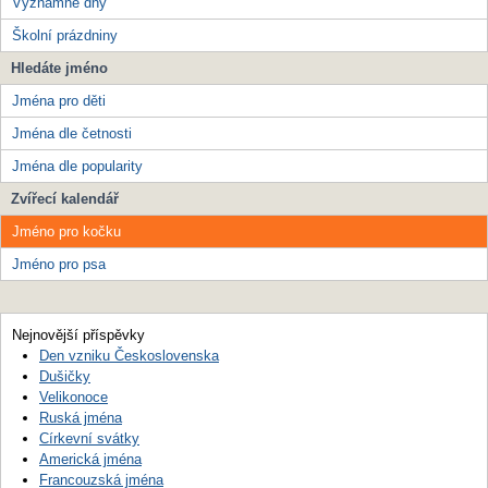
Významné dny
Školní prázdniny
Hledáte jméno
Jména pro děti
Jména dle četnosti
Jména dle popularity
Zvířecí kalendář
Jméno pro kočku
Jméno pro psa
Nejnovější příspěvky
Den vzniku Československa
Dušičky
Velikonoce
Ruská jména
Církevní svátky
Americká jména
Francouzská jména