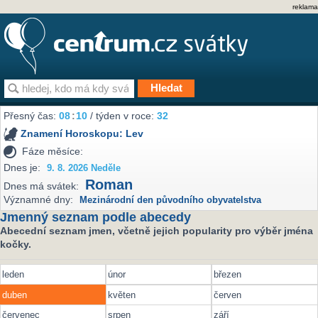
reklama
Přesný čas:
08
10
/ týden v roce:
32
Znamení Horoskopu:
Lev
Fáze měsíce:
Dnes je:
9. 8. 2026 Neděle
Roman
Dnes má svátek:
Významné dny:
Mezinárodní den původního obyvatelstva
Jmenný seznam podle abecedy
Abecední seznam jmen, včetně jejich popularity pro výběr jména
kočky.
leden
únor
březen
duben
květen
červen
červenec
srpen
září