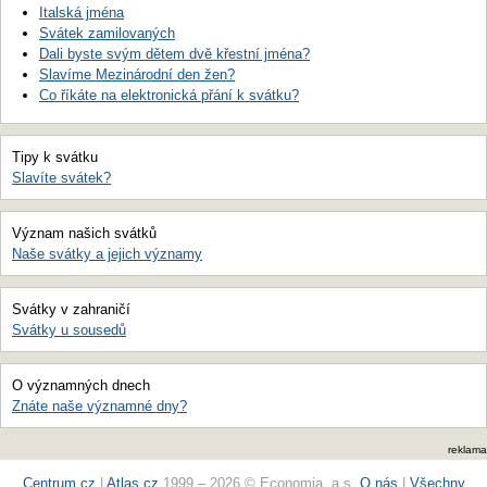
Italská jména
Svátek zamilovaných
Dali byste svým dětem dvě křestní jména?
Slavíme Mezinárodní den žen?
Co říkáte na elektronická přání k svátku?
Tipy k svátku
Slavíte svátek?
Význam našich svátků
Naše svátky a jejich významy
Svátky v zahraničí
Svátky u sousedů
O významných dnech
Znáte naše významné dny?
reklama
Centrum.cz
|
Atlas.cz
1999 – 2026 © Economia, a.s.
O nás
|
Všechny