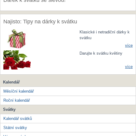
Dárek k svátku se slevou!
Najisto: Tipy na dárky k svátku
Klasické i netradiční dárky k
svátku
více
Darujte k svátku květiny
více
Kalendář
Měsíční kalendář
Roční kalendář
Svátky
Kalendář svátků
Státní svátky