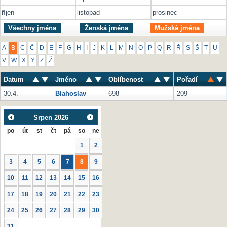
říjen
listopad
prosinec
Všechny jména
Ženská jména
Mužská jména
A
B
C
Č
D
E
F
G
H
I
J
K
L
M
N
O
P
Q
R
Ř
S
Š
T
U
V
W
X
Y
Z
Ž
Datum
Jméno
Oblíbenost
Pořadí
30.4.
Blahoslav
698
209
Srpen
2026
po
út
st
čt
pá
so
ne
1
2
3
4
5
6
7
8
9
10
11
12
13
14
15
16
17
18
19
20
21
22
23
24
25
26
27
28
29
30
31