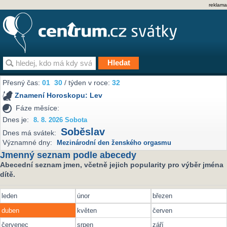
reklama
Přesný čas:
01
30
/ týden v roce:
32
Znamení Horoskopu:
Lev
Fáze měsíce:
Dnes je:
8. 8. 2026 Sobota
Soběslav
Dnes má svátek:
Významné dny:
Mezinárodní den ženského orgasmu
Jmenný seznam podle abecedy
Abecední seznam jmen, včetně jejich popularity pro výběr jména
dítě.
leden
únor
březen
duben
květen
červen
červenec
srpen
září