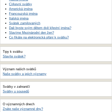
Církevní svátky
Americká jména
Francouzská jména
Italská jména
Svátek zamilovaných
Dali byste svým dětem dvě křestní jména?
Slavíme Mezinárodní den žen?
Co říkáte na elektronická přání k svátku?
Tipy k svátku
Slavíte svátek?
Význam našich svátků
Naše svátky a jejich významy
Svátky v zahraničí
Svátky u sousedů
O významných dnech
Znáte naše významné dny?