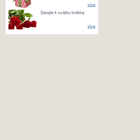
více
Darujte k svátku květiny
více