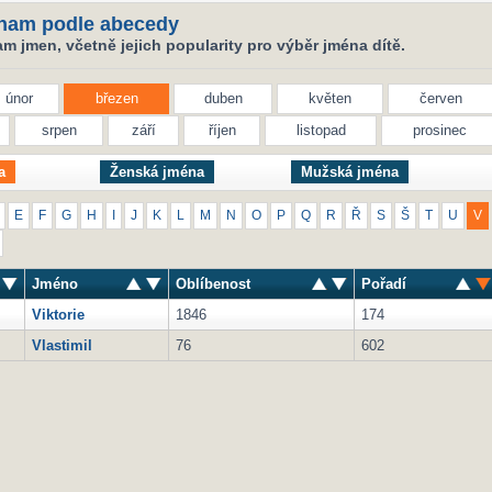
nam podle abecedy
 jmen, včetně jejich popularity pro výběr jména dítě.
únor
březen
duben
květen
červen
srpen
září
říjen
listopad
prosinec
a
Ženská jména
Mužská jména
E
F
G
H
I
J
K
L
M
N
O
P
Q
R
Ř
S
Š
T
U
V
Jméno
Oblíbenost
Pořadí
Viktorie
1846
174
Vlastimil
76
602