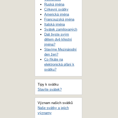
Ruská jména
Církevní svátky
Americká jména
Francouzská jména
Italská jména
Svátek zamilovaných
Dali byste svým
dětem dvě křestní
jména?
Slavíme Mezinárodní
den žen?
Co říkáte na
elektronická přání k
svátku?
Tipy k svátku
Slavíte svátek?
Význam našich svátků
Naše svátky a jejich
významy