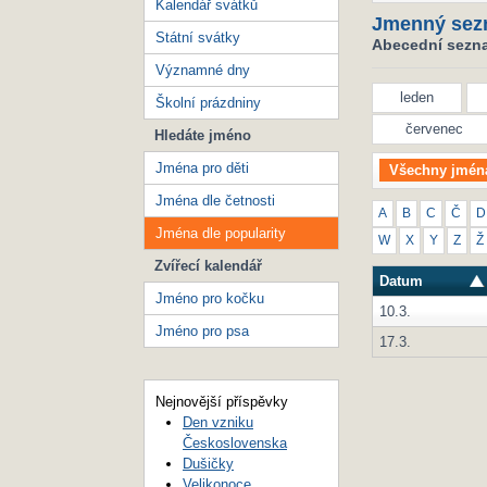
Kalendář svátků
Jmenný sez
Státní svátky
Abecední seznam
Významné dny
leden
Školní prázdniny
červenec
Hledáte jméno
Jména pro děti
Všechny jmén
Jména dle četnosti
A
B
C
Č
D
Jména dle popularity
W
X
Y
Z
Ž
Zvířecí kalendář
Datum
Jméno pro kočku
10.3.
Jméno pro psa
17.3.
Nejnovější příspěvky
Den vzniku
Československa
Dušičky
Velikonoce