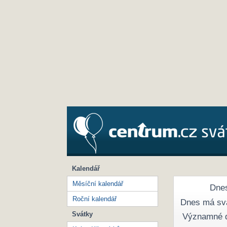
Kalendář
Měsíční kalendář
Dnes
Roční kalendář
Dnes má sv
Svátky
Významné 