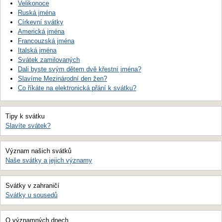
Velikonoce
Ruská jména
Církevní svátky
Americká jména
Francouzská jména
Italská jména
Svátek zamilovaných
Dali byste svým dětem dvě křestní jména?
Slavíme Mezinárodní den žen?
Co říkáte na elektronická přání k svátku?
Tipy k svátku
Slavíte svátek?
Význam našich svátků
Naše svátky a jejich významy
Svátky v zahraničí
Svátky u sousedů
O významných dnech