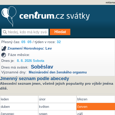
reklama
Přesný čas:
05
05
/ týden v roce:
32
Znamení Horoskopu:
Lev
Fáze měsíce:
Dnes je:
8. 8. 2026 Sobota
Soběslav
Dnes má svátek:
Významné dny:
Mezinárodní den ženského orgasmu
Jmenný seznam podle abecedy
Abecední seznam jmen, včetně jejich popularity pro výběr jména
dítě.
leden
únor
březen
duben
květen
červen
červenec
srpen
září