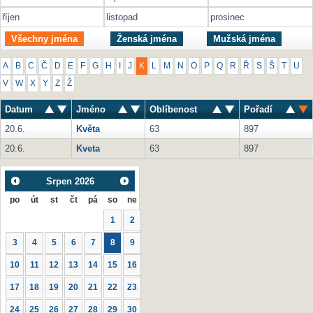
říjen
listopad
prosinec
Všechny jména
Ženská jména
Mužská jména
A
B
C
Č
D
E
F
G
H
I
J
K
L
M
N
O
P
Q
R
Ř
S
Š
T
U
V
W
X
Y
Z
Ž
Datum
Jméno
Oblíbenost
Pořadí
20.6.
Květa
63
897
20.6.
Kveta
63
897
Srpen
2026
po
út
st
čt
pá
so
ne
1
2
3
4
5
6
7
8
9
10
11
12
13
14
15
16
17
18
19
20
21
22
23
24
25
26
27
28
29
30