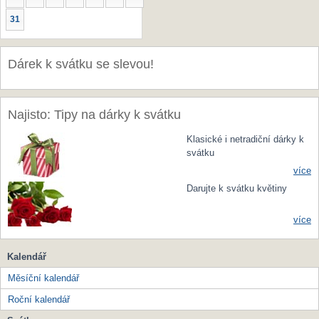
31
Dárek k svátku se slevou!
Najisto: Tipy na dárky k svátku
Klasické i netradiční dárky k
svátku
více
Darujte k svátku květiny
více
Kalendář
Měsíční kalendář
Roční kalendář