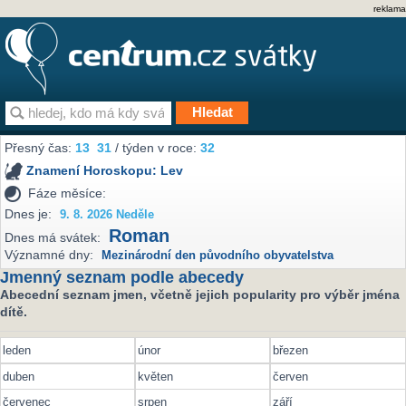
reklama
Přesný čas:
13
:
31
/ týden v roce:
32
Znamení Horoskopu:
Lev
Fáze měsíce:
Dnes je:
9. 8. 2026 Neděle
Roman
Dnes má svátek:
Významné dny:
Mezinárodní den původního obyvatelstva
Jmenný seznam podle abecedy
Abecední seznam jmen, včetně jejich popularity pro výběr jména
dítě.
leden
únor
březen
duben
květen
červen
červenec
srpen
září