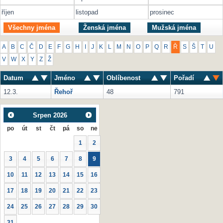
říjen
listopad
prosinec
Všechny jména
Ženská jména
Mužská jména
A
B
C
Č
D
E
F
G
H
I
J
K
L
M
N
O
P
Q
R
Ř
S
Š
T
U
V
W
X
Y
Z
Ž
Datum
Jméno
Oblíbenost
Pořadí
12.3.
Řehoř
48
791
Srpen
2026
po
út
st
čt
pá
so
ne
1
2
3
4
5
6
7
8
9
10
11
12
13
14
15
16
17
18
19
20
21
22
23
24
25
26
27
28
29
30
31