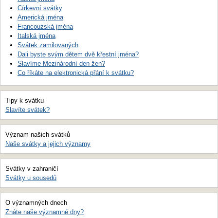
Církevní svátky
Americká jména
Francouzská jména
Italská jména
Svátek zamilovaných
Dali byste svým dětem dvě křestní jména?
Slavíme Mezinárodní den žen?
Co říkáte na elektronická přání k svátku?
Tipy k svátku
Slavíte svátek?
Význam našich svátků
Naše svátky a jejich významy
Svátky v zahraničí
Svátky u sousedů
O významných dnech
Znáte naše významné dny?