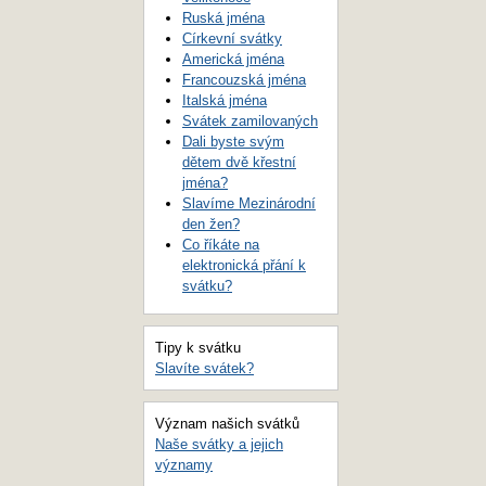
Ruská jména
Církevní svátky
Americká jména
Francouzská jména
Italská jména
Svátek zamilovaných
Dali byste svým
dětem dvě křestní
jména?
Slavíme Mezinárodní
den žen?
Co říkáte na
elektronická přání k
svátku?
Tipy k svátku
Slavíte svátek?
Význam našich svátků
Naše svátky a jejich
významy