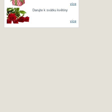
více
Darujte k svátku květiny
více