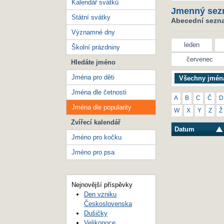
Kalendář svátků
Jmenný sez
Státní svátky
Abecední seznam
Významné dny
leden
Školní prázdniny
červenec
Hledáte jméno
Jména pro děti
Všechny jmén
Jména dle četnosti
A
B
C
Č
D
Jména dle popularity
W
X
Y
Z
Ž
Zvířecí kalendář
Datum
Jméno pro kočku
Jméno pro psa
Nejnovější příspěvky
Den vzniku
Československa
Dušičky
Velikonoce