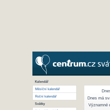
Kalendář
Měsíční kalendář
Dnes
Roční kalendář
Dnes má sv
Svátky
Významné 