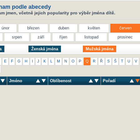
nam podle abecedy
 jmen, včetně jejich popularity pro výběr jména dítě.
únor
březen
duben
květen
červen
srpen
září
říjen
listopad
prosinec
a
Ženská jména
Mužská jména
E
F
G
H
I
J
K
L
M
N
O
P
Q
R
Ř
S
Š
T
U
V
Jméno
Oblíbenost
Pořadí