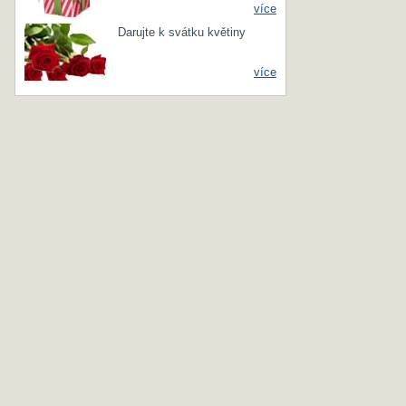
více
Darujte k svátku květiny
více