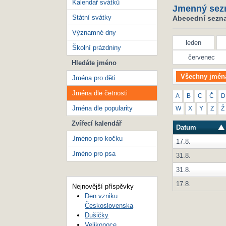
Kalendář svátků
Jmenný sez
Státní svátky
Abecední seznam
Významné dny
leden
Školní prázdniny
červenec
Hledáte jméno
Všechny jmén
Jména pro děti
Jména dle četnosti
A
B
C
Č
D
Jména dle popularity
W
X
Y
Z
Ž
Zvířecí kalendář
Datum
Jméno pro kočku
17.8.
Jméno pro psa
31.8.
31.8.
17.8.
Nejnovější příspěvky
Den vzniku
Československa
Dušičky
Velikonoce