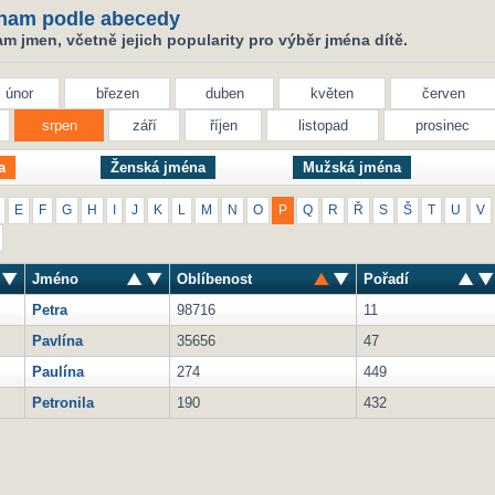
nam podle abecedy
 jmen, včetně jejich popularity pro výběr jména dítě.
únor
březen
duben
květen
červen
srpen
září
říjen
listopad
prosinec
a
Ženská jména
Mužská jména
E
F
G
H
I
J
K
L
M
N
O
P
Q
R
Ř
S
Š
T
U
V
Jméno
Oblíbenost
Pořadí
Petra
98716
11
Pavlína
35656
47
Paulína
274
449
Petronila
190
432