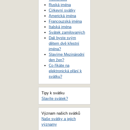
Ruská jména
Církevní svátky
Americká jména
Francouzská jména
Italská jména
Svátek zamilovaných
Dali byste svým
dětem dvě křestní
jména?
Slavíme Mezinárodní
den žen?
Co říkáte na
elektronická přání k
svátku?
Tipy k svátku
Slavíte svátek?
Význam našich svátků
Naše svátky a jejich
významy