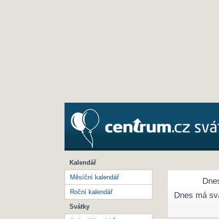
Kalendář
Měsíční kalendář
Dnes
Roční kalendář
Dnes má sv
Svátky