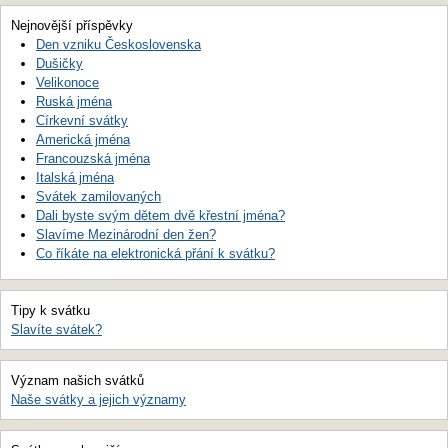
Nejnovější příspěvky
Den vzniku Československa
Dušičky
Velikonoce
Ruská jména
Církevní svátky
Americká jména
Francouzská jména
Italská jména
Svátek zamilovaných
Dali byste svým dětem dvě křestní jména?
Slavíme Mezinárodní den žen?
Co říkáte na elektronická přání k svátku?
Tipy k svátku
Slavíte svátek?
Význam našich svátků
Naše svátky a jejich významy