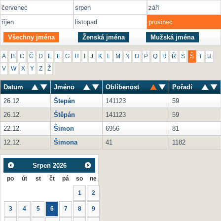
červenec
srpen
září
říjen
listopad
prosinec
Všechny jména
Ženská jména
Mužská jména
A
B
C
Č
D
E
F
G
H
I
J
K
L
M
N
O
P
Q
R
Ř
S
Š
T
U
V
W
X
Y
Z
Ž
Datum
Jméno
Oblíbenost
Pořadí
26.12.
Štepán
141123
59
26.12.
Štěpán
141123
59
22.12.
Šimon
6956
81
12.12.
Šimona
41
1182
Srpen
2026
po
út
st
čt
pá
so
ne
1
2
3
4
5
6
7
8
9