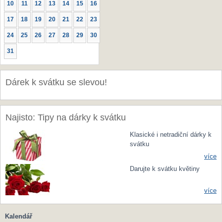
10
11
12
13
14
15
16
17
18
19
20
21
22
23
24
25
26
27
28
29
30
31
Dárek k svátku se slevou!
Najisto: Tipy na dárky k svátku
Klasické i netradiční dárky k
svátku
více
Darujte k svátku květiny
více
Kalendář