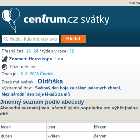
reklama
Přesný čas:
16
24
/ týden v roce:
32
Znamení Horoskopu:
Lev
Fáze měsíce:
Dnes je:
6. 8. 2026 Čtvrtek
Oldřiška
Dnes má svátek:
Významné dny:
Světový den boje za zákaz jaderných zbraní
,
Mezinárodní den boje lékařů za mír
Jmenný seznam podle abecedy
Abecední seznam jmen, včetně jejich popularity pro výběr jména
dítě.
leden
únor
březen
duben
květen
červen